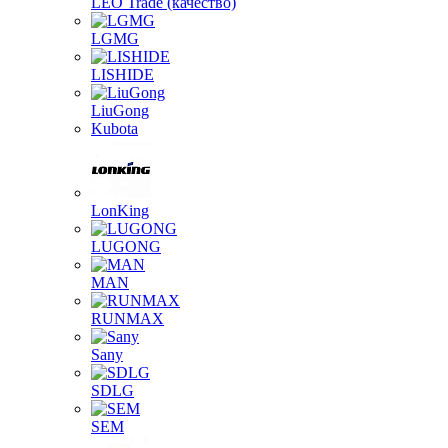
LEO Trade (качество)
LGMG
LISHIDE
LiuGong
Kubota
LonKing
LUGONG
MAN
RUNMAX
Sany
SDLG
SEM