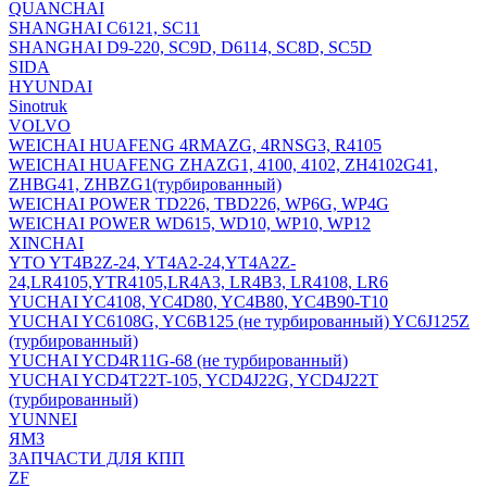
QUANCHAI
SHANGHAI C6121, SC11
SHANGHAI D9-220, SC9D, D6114, SC8D, SC5D
SIDA
HYUNDAI
Sinotruk
VOLVO
WEICHAI HUAFENG 4RMAZG, 4RNSG3, R4105
WEICHAI HUAFENG ZHAZG1, 4100, 4102, ZH4102G41,
ZHBG41, ZHBZG1(турбированный)
WEICHAI POWER TD226, TBD226, WP6G, WP4G
WEICHAI POWER WD615, WD10, WP10, WP12
XINCHAI
YTO YT4B2Z-24, YT4A2-24,YT4A2Z-
24,LR4105,YTR4105,LR4A3, LR4B3, LR4108, LR6
YUCHAI YC4108, YC4D80, YC4B80, YC4B90-T10
YUCHAI YC6108G, YC6B125 (не турбированный) YC6J125Z
(турбированный)
YUCHAI YCD4R11G-68 (не турбированный)
YUCHAI YCD4T22T-105, YCD4J22G, YCD4J22T
(турбированный)
YUNNEI
ЯМЗ
ЗАПЧАСТИ ДЛЯ КПП
ZF