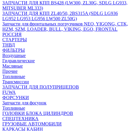
ЗАПЧАСТИ ДЛЯ КПП BS428 (LW300, ZL30G, SDLG LG933,
MITSUBER ML333)
ЗАПЧАСТИ ДЛЯ КПП ZL40/50, 2BS315A (SDLG LG936
LG952 LG953 LG956 LW500 ZL50G)
Запчасти для фронтальных погрузчиков NEO, YIGONG, CTK,
HZM, SZM, LOADER, BULL, VIKING, EGO, FRONTAL
РОССИЯ
СТАРТЕРЫ
ТНВД
ФИЛЬТРЫ
Воздушные
Гидравлические
Масляные
Прочие
Топливные
Трансмиссии
ЗАПЧАСТИ ДЛЯ ПОЛУПРИЦЕПОВ
FUWA
ФОРСУНКИ
Запчасти для фосунок
Топливные
ГОЛОВКИ БЛОКА ЦИЛИНДРОВ
СПЕЦТЕХНИКА
ГРУЗОВЫЕ АВТОМОБИЛИ
КАРКАСЫ КАБИН