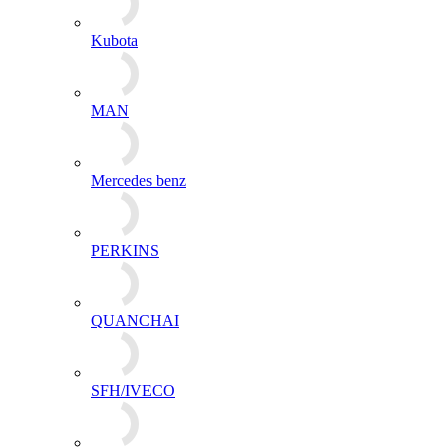
PERKINS
QUANCHAI
SFH/IVECO
Shanghai
SIDA
Sinotruk