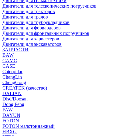
Двигатели для сельхозтехники
Двигатели для телескопических погрузчиков
Двигатели для тракторов
Двигатели для тралов
Двигатели для трубоукладчиков
Двигатели для форвардеров
Двигатели для фронтальных погрузчиков
Двигатели для харвестеров
Двигатели для экскаваторов
ЗАПЧАСТИ
BAW
CAMC
CASE
Caterpillar
ChangLin
ChengGong
CREATEK (качество)
DALIAN
Disd/Doosan
Dong Feng
FAW
DAYUN
FOTON
FOTON малотоннажный
HBXG