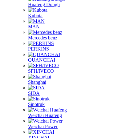
Huafeng Dongli
Kubota
MAN
Mercedes benz
PERKINS
QUANCHAI
SFH/IVECO
Shanghai
SIDA
Sinotruk
Weichai Huafeng
Weichai Power
XINCHAI