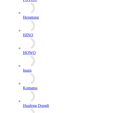
Hengtong
HINO
HOWO
Isuzu
Komatsu
Huafeng Dongli
Kubota
MAN
Mercedes benz