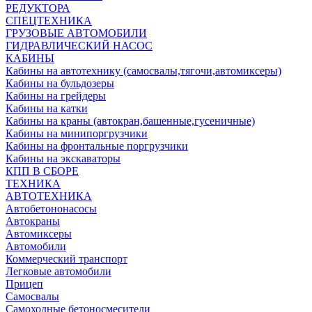
РЕДУКТОРА
СПЕЦТЕХНИКА
ГРУЗОВЫЕ АВТОМОБИЛИ
ГИДРАВЛИЧЕСКИЙ НАСОС
КАБИНЫ
Кабины на автотехнику (самосвалы,тягочи,автомиксеры)
Кабины на бульдозеры
Кабины на грейдеры
Кабины на катки
Кабины на краны (автокран,башенные,гусеничные)
Кабины на минипоргрузчики
Кабины на фронтальные поргрузчики
Кабины на экскаваторы
КПП В СБОРЕ
ТЕХНИКА
АВТОТЕХНИКА
Автобетононасосы
Автокраны
Автомиксеры
Автомобили
Коммерческий транспорт
Легковые автомобили
Прицеп
Самосвалы
Самоходные бетоносмесители