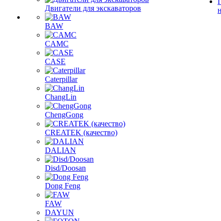
Двигатели для экскаваторов
BAW
CAMC
CASE
Caterpillar
ChangLin
ChengGong
CREATEK (качество)
DALIAN
Disd/Doosan
Dong Feng
FAW
DAYUN