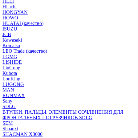
HELI
Hitachi
HONGYAN
HOWO
HUATAI (качество)
ISUZU
JCB
Kawasaki
Komatsu
LEO Trade (качество)
LGMG
LISHIDE
LiuGong
Kubota
LonKing
LUGONG
MAN
RUNMAX
Sany
SDLG
ВТУЛКИ, ПАЛЬЦЫ, ЭЛЕМЕНТЫ СОЧЛЕНЕНИЯ ДЛЯ
ФРОНТАЛЬНЫХ ПОГРУЗЧИКОВ SDLG
SEM
Shaanxi
SHACMAN X3000