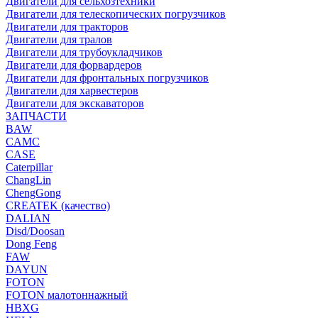
Двигатели для сельхозтехники
Двигатели для телескопических погрузчиков
Двигатели для тракторов
Двигатели для тралов
Двигатели для трубоукладчиков
Двигатели для форвардеров
Двигатели для фронтальных погрузчиков
Двигатели для харвестеров
Двигатели для экскаваторов
ЗАПЧАСТИ
BAW
CAMC
CASE
Caterpillar
ChangLin
ChengGong
CREATEK (качество)
DALIAN
Disd/Doosan
Dong Feng
FAW
DAYUN
FOTON
FOTON малотоннажный
HBXG