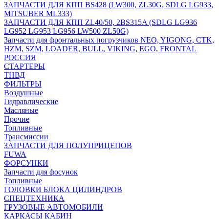
ЗАПЧАСТИ ДЛЯ КПП BS428 (LW300, ZL30G, SDLG LG933,
MITSUBER ML333)
ЗАПЧАСТИ ДЛЯ КПП ZL40/50, 2BS315A (SDLG LG936
LG952 LG953 LG956 LW500 ZL50G)
Запчасти для фронтальных погрузчиков NEO, YIGONG, CTK,
HZM, SZM, LOADER, BULL, VIKING, EGO, FRONTAL
РОССИЯ
СТАРТЕРЫ
ТНВД
ФИЛЬТРЫ
Воздушные
Гидравлические
Масляные
Прочие
Топливные
Трансмиссии
ЗАПЧАСТИ ДЛЯ ПОЛУПРИЦЕПОВ
FUWA
ФОРСУНКИ
Запчасти для фосунок
Топливные
ГОЛОВКИ БЛОКА ЦИЛИНДРОВ
СПЕЦТЕХНИКА
ГРУЗОВЫЕ АВТОМОБИЛИ
КАРКАСЫ КАБИН