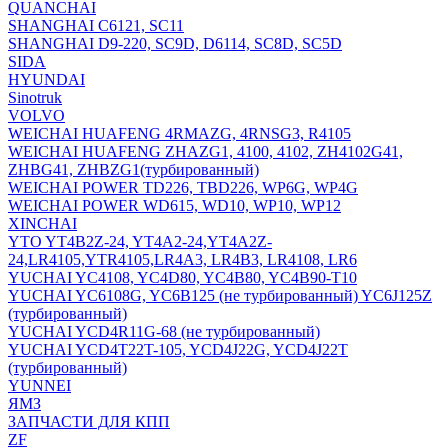
QUANCHAI
SHANGHAI C6121, SC11
SHANGHAI D9-220, SC9D, D6114, SC8D, SC5D
SIDA
HYUNDAI
Sinotruk
VOLVO
WEICHAI HUAFENG 4RMAZG, 4RNSG3, R4105
WEICHAI HUAFENG ZHAZG1, 4100, 4102, ZH4102G41,
ZHBG41, ZHBZG1(турбированный)
WEICHAI POWER TD226, TBD226, WP6G, WP4G
WEICHAI POWER WD615, WD10, WP10, WP12
XINCHAI
YTO YT4B2Z-24, YT4A2-24,YT4A2Z-
24,LR4105,YTR4105,LR4A3, LR4B3, LR4108, LR6
YUCHAI YC4108, YC4D80, YC4B80, YC4B90-T10
YUCHAI YC6108G, YC6B125 (не турбированный) YC6J125Z
(турбированный)
YUCHAI YCD4R11G-68 (не турбированный)
YUCHAI YCD4T22T-105, YCD4J22G, YCD4J22T
(турбированный)
YUNNEI
ЯМЗ
ЗАПЧАСТИ ДЛЯ КПП
ZF