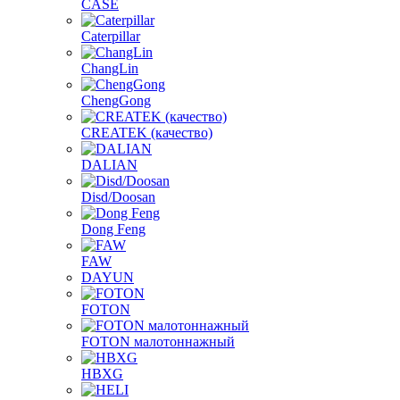
CASE
Caterpillar
ChangLin
ChengGong
CREATEK (качество)
DALIAN
Disd/Doosan
Dong Feng
FAW
DAYUN
FOTON
FOTON малотоннажный
HBXG