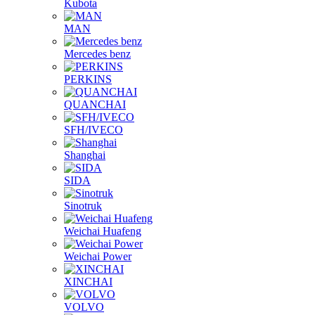
Kubota
MAN
Mercedes benz
PERKINS
QUANCHAI
SFH/IVECO
Shanghai
SIDA
Sinotruk
Weichai Huafeng
Weichai Power
XINCHAI
VOLVO