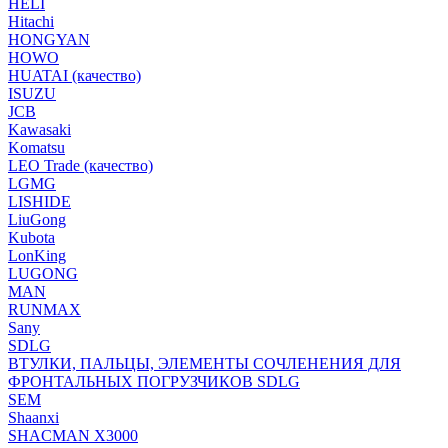
HELI
Hitachi
HONGYAN
HOWO
HUATAI (качество)
ISUZU
JCB
Kawasaki
Komatsu
LEO Trade (качество)
LGMG
LISHIDE
LiuGong
Kubota
LonKing
LUGONG
MAN
RUNMAX
Sany
SDLG
ВТУЛКИ, ПАЛЬЦЫ, ЭЛЕМЕНТЫ СОЧЛЕНЕНИЯ ДЛЯ
ФРОНТАЛЬНЫХ ПОГРУЗЧИКОВ SDLG
SEM
Shaanxi
SHACMAN X3000