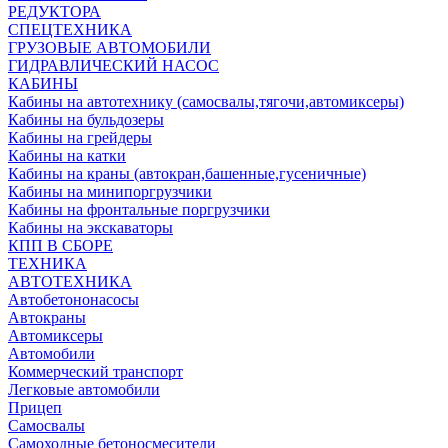
РЕДУКТОРА
СПЕЦТЕХНИКА
ГРУЗОВЫЕ АВТОМОБИЛИ
ГИДРАВЛИЧЕСКИЙ НАСОС
КАБИНЫ
Кабины на автотехнику (самосвалы,тягочи,автомиксеры)
Кабины на бульдозеры
Кабины на грейдеры
Кабины на катки
Кабины на краны (автокран,башенные,гусеничные)
Кабины на минипоргрузчики
Кабины на фронтальные поргрузчики
Кабины на экскаваторы
КПП В СБОРЕ
ТЕХНИКА
АВТОТЕХНИКА
Автобетононасосы
Автокраны
Автомиксеры
Автомобили
Коммерческий транспорт
Легковые автомобили
Прицеп
Самосвалы
Самоходные бетоносмесители