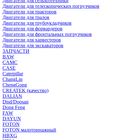
Двигатели для сельхозтехники
Двигатели для телескопических погрузчиков
Двигатели для тракторов
Двигатели для тралов
Двигатели для трубоукладчиков
Двигатели для форвардеров
Двигатели для фронтальных погрузчиков
Двигатели для харвестеров
Двигатели для экскаваторов
ЗАПЧАСТИ
BAW
CAMC
CASE
Caterpillar
ChangLin
ChengGong
CREATEK (качество)
DALIAN
Disd/Doosan
Dong Feng
FAW
DAYUN
FOTON
FOTON малотоннажный
HBXG