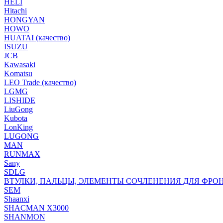
HELI
Hitachi
HONGYAN
HOWO
HUATAI (качество)
ISUZU
JCB
Kawasaki
Komatsu
LEO Trade (качество)
LGMG
LISHIDE
LiuGong
Kubota
LonKing
LUGONG
MAN
RUNMAX
Sany
SDLG
ВТУЛКИ, ПАЛЬЦЫ, ЭЛЕМЕНТЫ СОЧЛЕНЕНИЯ ДЛЯ ФРО
SEM
Shaanxi
SHACMAN X3000
SHANMON