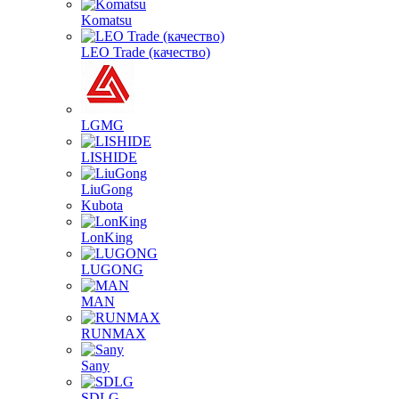
Komatsu
LEO Trade (качество)
LGMG
LISHIDE
LiuGong
Kubota
LonKing
LUGONG
MAN
RUNMAX
Sany
SDLG