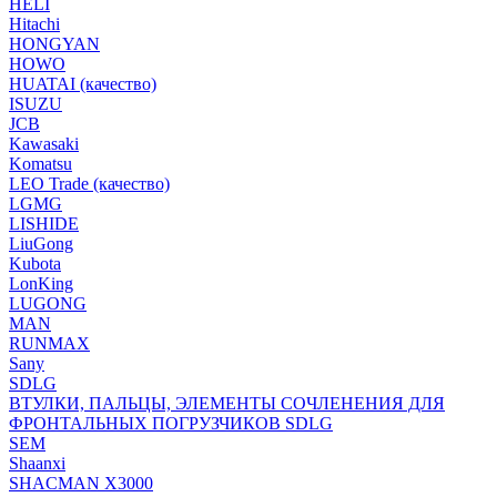
HELI
Hitachi
HONGYAN
HOWO
HUATAI (качество)
ISUZU
JCB
Kawasaki
Komatsu
LEO Trade (качество)
LGMG
LISHIDE
LiuGong
Kubota
LonKing
LUGONG
MAN
RUNMAX
Sany
SDLG
ВТУЛКИ, ПАЛЬЦЫ, ЭЛЕМЕНТЫ СОЧЛЕНЕНИЯ ДЛЯ
ФРОНТАЛЬНЫХ ПОГРУЗЧИКОВ SDLG
SEM
Shaanxi
SHACMAN X3000