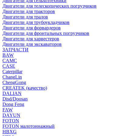
Двигатели для сельхозтехники
Двигатели для телескопических погрузчиков
Двигатели для тракторов
Двигатели для тралов
Двигатели для трубоукладчиков
Двигатели для форвардеров
Двигатели для фронтальных погрузчиков
Двигатели для харвестеров
Двигатели для экскаваторов
ЗАПЧАСТИ
BAW
CAMC
CASE
Caterpillar
ChangLin
ChengGong
CREATEK (качество)
DALIAN
Disd/Doosan
Dong Feng
FAW
DAYUN
FOTON
FOTON малотоннажный
HBXG