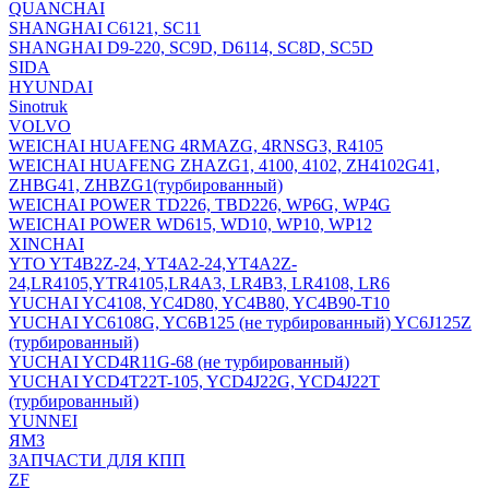
QUANCHAI
SHANGHAI C6121, SC11
SHANGHAI D9-220, SC9D, D6114, SC8D, SC5D
SIDA
HYUNDAI
Sinotruk
VOLVO
WEICHAI HUAFENG 4RMAZG, 4RNSG3, R4105
WEICHAI HUAFENG ZHAZG1, 4100, 4102, ZH4102G41,
ZHBG41, ZHBZG1(турбированный)
WEICHAI POWER TD226, TBD226, WP6G, WP4G
WEICHAI POWER WD615, WD10, WP10, WP12
XINCHAI
YTO YT4B2Z-24, YT4A2-24,YT4A2Z-
24,LR4105,YTR4105,LR4A3, LR4B3, LR4108, LR6
YUCHAI YC4108, YC4D80, YC4B80, YC4B90-T10
YUCHAI YC6108G, YC6B125 (не турбированный) YC6J125Z
(турбированный)
YUCHAI YCD4R11G-68 (не турбированный)
YUCHAI YCD4T22T-105, YCD4J22G, YCD4J22T
(турбированный)
YUNNEI
ЯМЗ
ЗАПЧАСТИ ДЛЯ КПП
ZF