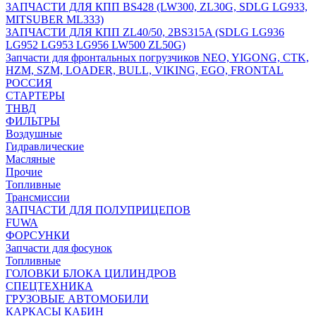
ЗАПЧАСТИ ДЛЯ КПП BS428 (LW300, ZL30G, SDLG LG933,
MITSUBER ML333)
ЗАПЧАСТИ ДЛЯ КПП ZL40/50, 2BS315A (SDLG LG936
LG952 LG953 LG956 LW500 ZL50G)
Запчасти для фронтальных погрузчиков NEO, YIGONG, CTK,
HZM, SZM, LOADER, BULL, VIKING, EGO, FRONTAL
РОССИЯ
СТАРТЕРЫ
ТНВД
ФИЛЬТРЫ
Воздушные
Гидравлические
Масляные
Прочие
Топливные
Трансмиссии
ЗАПЧАСТИ ДЛЯ ПОЛУПРИЦЕПОВ
FUWA
ФОРСУНКИ
Запчасти для фосунок
Топливные
ГОЛОВКИ БЛОКА ЦИЛИНДРОВ
СПЕЦТЕХНИКА
ГРУЗОВЫЕ АВТОМОБИЛИ
КАРКАСЫ КАБИН