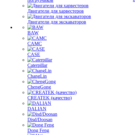
погрузчиков
Двигатели для харвестеров
Двигатели для экскаваторов
BAW
CAMC
CASE
Caterpillar
ChangLin
ChengGong
CREATEK (качество)
DALIAN
Disd/Doosan
Dong Feng