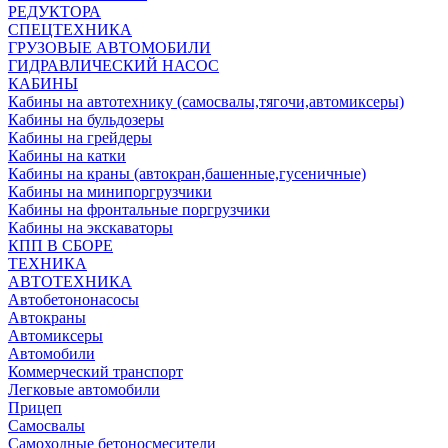
РЕДУКТОРА
СПЕЦТЕХНИКА
ГРУЗОВЫЕ АВТОМОБИЛИ
ГИДРАВЛИЧЕСКИЙ НАСОС
КАБИНЫ
Кабины на автотехнику (самосвалы,тягочи,автомиксеры)
Кабины на бульдозеры
Кабины на грейдеры
Кабины на катки
Кабины на краны (автокран,башенные,гусеничные)
Кабины на минипоргрузчики
Кабины на фронтальные поргрузчики
Кабины на экскаваторы
КПП В СБОРЕ
ТЕХНИКА
АВТОТЕХНИКА
Автобетононасосы
Автокраны
Автомиксеры
Автомобили
Коммерческий транспорт
Легковые автомобили
Прицеп
Самосвалы
Самоходные бетоносмесители