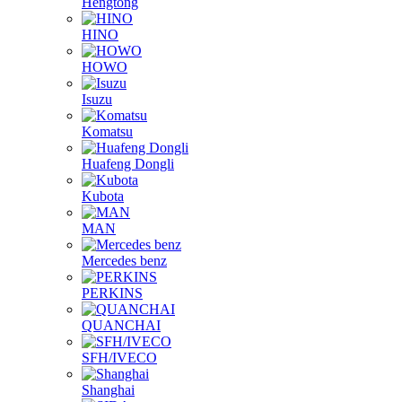
FOTON
Hengtong
HINO
HOWO
Isuzu
Komatsu
Huafeng Dongli
Kubota
MAN
Mercedes benz
PERKINS
QUANCHAI
SFH/IVECO