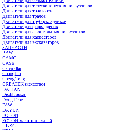
Двигатели для сельхозтехники
Двигатели для телескопических погрузчиков
Двигатели для тракторов
Двигатели для тралов
Двигатели для трубоукладчиков
Двигатели для форвардеров
Двигатели для фронтальных погрузчиков
Двигатели для харвестеров
Двигатели для экскаваторов
ЗАПЧАСТИ
BAW
CAMC
CASE
Caterpillar
ChangLin
ChengGong
CREATEK (качество)
DALIAN
Disd/Doosan
Dong Feng
FAW
DAYUN
FOTON
FOTON малотоннажный
HBXG