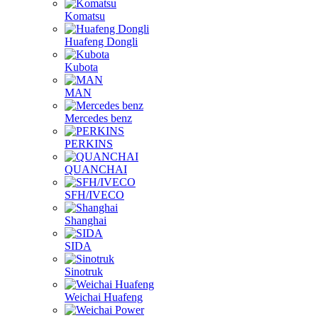
Isuzu
Komatsu
Huafeng Dongli
Kubota
MAN
Mercedes benz
PERKINS
QUANCHAI
SFH/IVECO
Shanghai
SIDA
Sinotruk