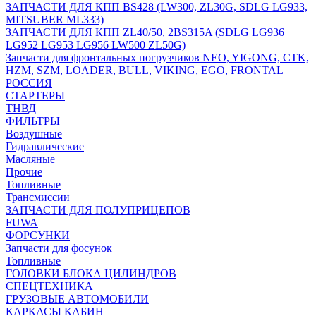
ЗАПЧАСТИ ДЛЯ КПП BS428 (LW300, ZL30G, SDLG LG933,
MITSUBER ML333)
ЗАПЧАСТИ ДЛЯ КПП ZL40/50, 2BS315A (SDLG LG936
LG952 LG953 LG956 LW500 ZL50G)
Запчасти для фронтальных погрузчиков NEO, YIGONG, CTK,
HZM, SZM, LOADER, BULL, VIKING, EGO, FRONTAL
РОССИЯ
СТАРТЕРЫ
ТНВД
ФИЛЬТРЫ
Воздушные
Гидравлические
Масляные
Прочие
Топливные
Трансмиссии
ЗАПЧАСТИ ДЛЯ ПОЛУПРИЦЕПОВ
FUWA
ФОРСУНКИ
Запчасти для фосунок
Топливные
ГОЛОВКИ БЛОКА ЦИЛИНДРОВ
СПЕЦТЕХНИКА
ГРУЗОВЫЕ АВТОМОБИЛИ
КАРКАСЫ КАБИН