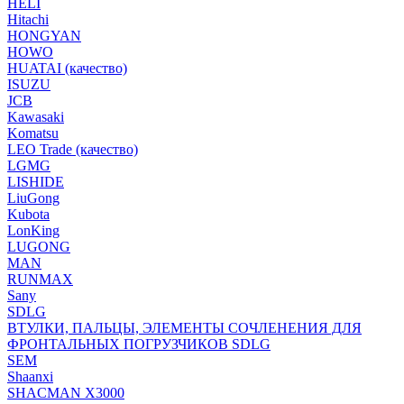
HELI
Hitachi
HONGYAN
HOWO
HUATAI (качество)
ISUZU
JCB
Kawasaki
Komatsu
LEO Trade (качество)
LGMG
LISHIDE
LiuGong
Kubota
LonKing
LUGONG
MAN
RUNMAX
Sany
SDLG
ВТУЛКИ, ПАЛЬЦЫ, ЭЛЕМЕНТЫ СОЧЛЕНЕНИЯ ДЛЯ
ФРОНТАЛЬНЫХ ПОГРУЗЧИКОВ SDLG
SEM
Shaanxi
SHACMAN X3000