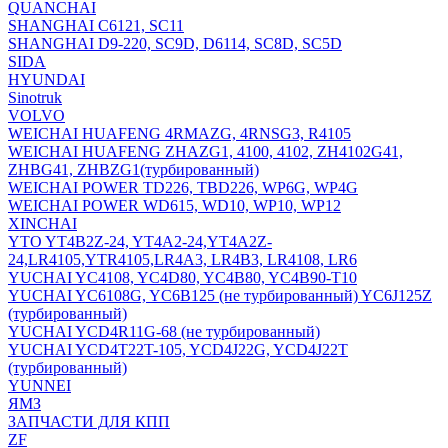
QUANCHAI
SHANGHAI C6121, SC11
SHANGHAI D9-220, SC9D, D6114, SC8D, SC5D
SIDA
HYUNDAI
Sinotruk
VOLVO
WEICHAI HUAFENG 4RMAZG, 4RNSG3, R4105
WEICHAI HUAFENG ZHAZG1, 4100, 4102, ZH4102G41,
ZHBG41, ZHBZG1(турбированный)
WEICHAI POWER TD226, TBD226, WP6G, WP4G
WEICHAI POWER WD615, WD10, WP10, WP12
XINCHAI
YTO YT4B2Z-24, YT4A2-24,YT4A2Z-
24,LR4105,YTR4105,LR4A3, LR4B3, LR4108, LR6
YUCHAI YC4108, YC4D80, YC4B80, YC4B90-T10
YUCHAI YC6108G, YC6B125 (не турбированный) YC6J125Z
(турбированный)
YUCHAI YCD4R11G-68 (не турбированный)
YUCHAI YCD4T22T-105, YCD4J22G, YCD4J22T
(турбированный)
YUNNEI
ЯМЗ
ЗАПЧАСТИ ДЛЯ КПП
ZF