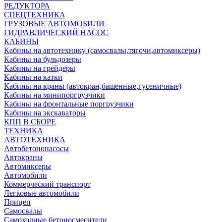
РЕДУКТОРА
СПЕЦТЕХНИКА
ГРУЗОВЫЕ АВТОМОБИЛИ
ГИДРАВЛИЧЕСКИЙ НАСОС
КАБИНЫ
Кабины на автотехнику (самосвалы,тягочи,автомиксеры)
Кабины на бульдозеры
Кабины на грейдеры
Кабины на катки
Кабины на краны (автокран,башенные,гусеничные)
Кабины на минипоргрузчики
Кабины на фронтальные поргрузчики
Кабины на экскаваторы
КПП В СБОРЕ
ТЕХНИКА
АВТОТЕХНИКА
Автобетононасосы
Автокраны
Автомиксеры
Автомобили
Коммерческий транспорт
Легковые автомобили
Прицеп
Самосвалы
Самоходные бетоносмесители