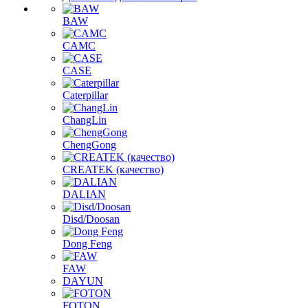
BAW
CAMC
CASE
Caterpillar
ChangLin
ChengGong
CREATEK (качество)
DALIAN
Disd/Doosan
Dong Feng
FAW
DAYUN
FOTON