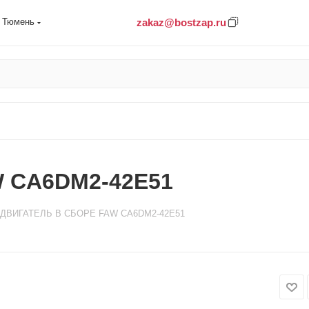
zakaz@bostzap.ru
Тюмень
 CA6DM2-42E51
ДВИГАТЕЛЬ В СБОРЕ FAW CA6DM2-42E51