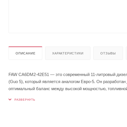
ОПИСАНИЕ
ХАРАКТЕРИСТИКИ
ОТЗЫВЫ
FAW CA6DM2-42E51 — это современный 11-литровый дизель
(Guo 5), который является аналогом Евро-5. Он разработа
оптимальный баланс между высокой мощностью, топливной 
системой нейтрализации выхлопа.
Ключевые особенности:
Технологии: Оснащен системой Common Rail высокого давл