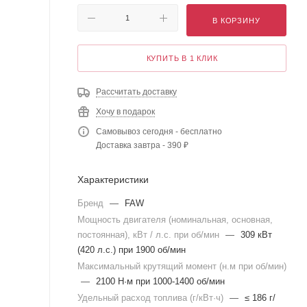
В КОРЗИНУ
КУПИТЬ В 1 КЛИК
Рассчитать доставку
Хочу в подарок
Самовывоз сегодня - бесплатно
Доставка завтра - 390 ₽
Характеристики
Бренд
—
FAW
Мощность двигателя (номинальная, основная,
постоянная), кВт / л.с. при об/мин
—
309 кВт
(420 л.с.) при 1900 об/мин
Максимальный крутящий момент (н.м при об/мин)
—
2100 Н·м при 1000-1400 об/мин
Удельный расход топлива (г/кВт·ч)
—
≤ 186 г/