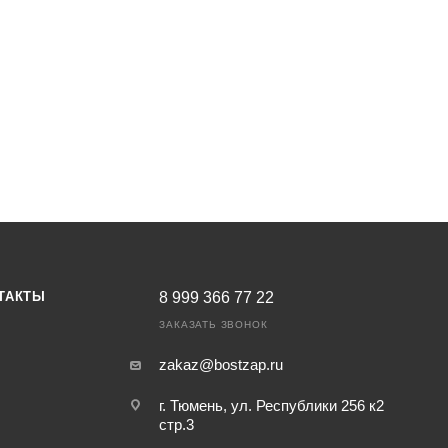
рмам Евро-5 используется эффективная система рециркуляции 
R (AdBlue) и сажевый фильтр (DPF), что является его главным
рутящий момент (2100 Н·м), доступный с низких оборотов, обес
ива находится на низком уровне (≤186 г/кВт·ч).
о топлива стандарта Евро-5, но избавлен от необходимости исп
луатационные расходы. Обладает длительным сервисным интер
рий J6P, J7, а также на самосвалы для магистральных и регио
ТАКТЫ
8 999 366 77 22
ЗАКАЗАТЬ ЗВОНОК
zakaz@bostzap.ru
г. Тюмень, ул. Республики 256 к2
стр.3