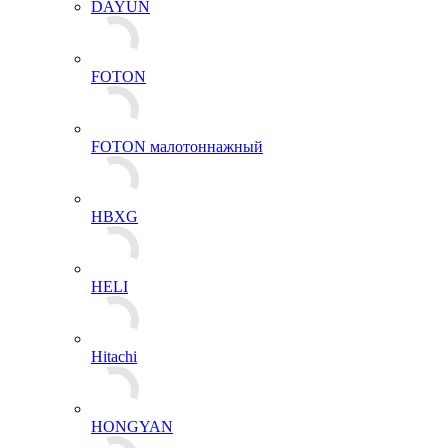
DAYUN
FOTON
FOTON малотоннажный
HBXG
HELI
Hitachi
HONGYAN