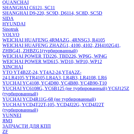
QUANCHAI
SHANGHAI C6121, SC11
SHANGHAI D9-220, SC9D, D6114, SC8D, SC5D
SIDA
HYUNDAI
Sinotruk
VOLVO
WEICHAI HUAFENG 4RMAZG, 4RNSG3, R4105
WEICHAI HUAFENG ZHAZG1, 4100, 4102, ZH4102G41,
ZHBG41, ZHBZG1(турбированный)
WEICHAI POWER TD226, TBD226, WP6G, WP4G
WEICHAI POWER WD615, WD10, WP10, WP12
XINCHAI
YTO YT4B2Z-24, YT4A2-24,YT4A2Z-
24,LR4105,YTR4105,LR4A3, LR4B3, LR4108, LR6
YUCHAI YC4108, YC4D80, YC4B80, YC4B90-T10
YUCHAI YC6108G, YC6B125 (не турбированный) YC6J125Z
(турбированный)
YUCHAI YCD4R11G-68 (не турбированный)
YUCHAI YCD4T22T-105, YCD4J22G, YCD4J22T
(турбированный)
YUNNEI
ЯМЗ
ЗАПЧАСТИ ДЛЯ КПП
ZF