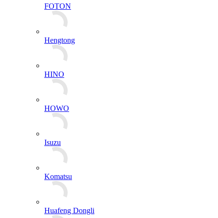
FOTON
Hengtong
HINO
HOWO
Isuzu
Komatsu
Huafeng Dongli