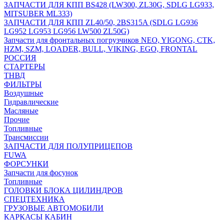
ЗАПЧАСТИ ДЛЯ КПП BS428 (LW300, ZL30G, SDLG LG933,
MITSUBER ML333)
ЗАПЧАСТИ ДЛЯ КПП ZL40/50, 2BS315A (SDLG LG936
LG952 LG953 LG956 LW500 ZL50G)
Запчасти для фронтальных погрузчиков NEO, YIGONG, CTK,
HZM, SZM, LOADER, BULL, VIKING, EGO, FRONTAL
РОССИЯ
СТАРТЕРЫ
ТНВД
ФИЛЬТРЫ
Воздушные
Гидравлические
Масляные
Прочие
Топливные
Трансмиссии
ЗАПЧАСТИ ДЛЯ ПОЛУПРИЦЕПОВ
FUWA
ФОРСУНКИ
Запчасти для фосунок
Топливные
ГОЛОВКИ БЛОКА ЦИЛИНДРОВ
СПЕЦТЕХНИКА
ГРУЗОВЫЕ АВТОМОБИЛИ
КАРКАСЫ КАБИН