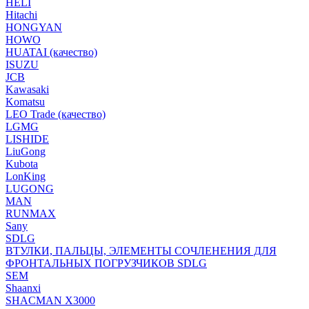
HELI
Hitachi
HONGYAN
HOWO
HUATAI (качество)
ISUZU
JCB
Kawasaki
Komatsu
LEO Trade (качество)
LGMG
LISHIDE
LiuGong
Kubota
LonKing
LUGONG
MAN
RUNMAX
Sany
SDLG
ВТУЛКИ, ПАЛЬЦЫ, ЭЛЕМЕНТЫ СОЧЛЕНЕНИЯ ДЛЯ
ФРОНТАЛЬНЫХ ПОГРУЗЧИКОВ SDLG
SEM
Shaanxi
SHACMAN X3000