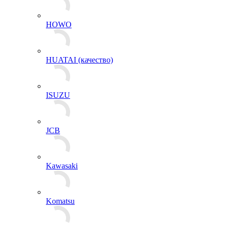
HOWO
HUATAI (качество)
ISUZU
JCB
Kawasaki
Komatsu