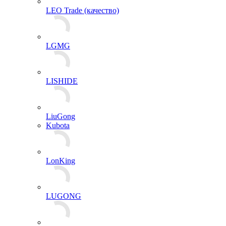
LEO Trade (качество)
LGMG
LISHIDE
LiuGong
Kubota
LonKing
LUGONG