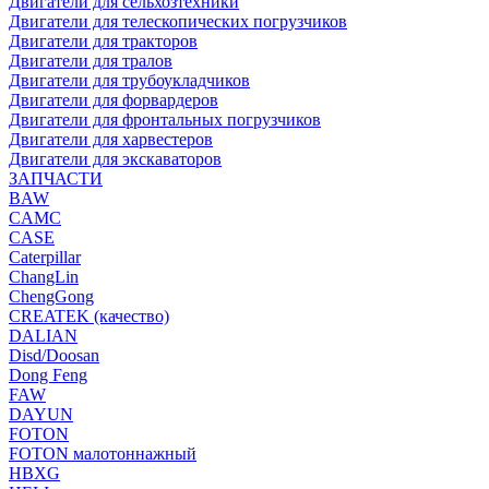
Двигатели для сельхозтехники
Двигатели для телескопических погрузчиков
Двигатели для тракторов
Двигатели для тралов
Двигатели для трубоукладчиков
Двигатели для форвардеров
Двигатели для фронтальных погрузчиков
Двигатели для харвестеров
Двигатели для экскаваторов
ЗАПЧАСТИ
BAW
CAMC
CASE
Caterpillar
ChangLin
ChengGong
CREATEK (качество)
DALIAN
Disd/Doosan
Dong Feng
FAW
DAYUN
FOTON
FOTON малотоннажный
HBXG