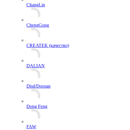
ChangLin
ChengGong
CREATEK (качество)
DALIAN
Disd/Doosan
Dong Feng
FAW