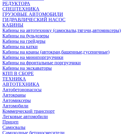
РЕДУКТОРА
СПЕЦТЕХНИКА
ГРУЗОВЫЕ АВТОМОБИЛИ
ГИДРАВЛИЧЕСКИЙ НАСОС
КАБИНЫ
Кабины на автотехнику (самосвалы,тягочи,автомиксеры)
Кабины на бульдозеры
Кабины на грейдеры
Кабины на катки
Кабины на краны (автокран,башенные,гусеничные)
Кабины на минипоргрузчики
Кабины на фронтальные поргрузчики
Кабины на экскаваторы
КПП В СБОРЕ
ТЕХНИКА
АВТОТЕХНИКА
Автобетононасосы
Автокраны
Автомиксеры
Автомобили
Коммерческий транспорт
Легковые автомобили
Прицеп
Самосвалы
Самоходные бетоносмесители