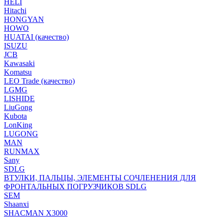
HELI
Hitachi
HONGYAN
HOWO
HUATAI (качество)
ISUZU
JCB
Kawasaki
Komatsu
LEO Trade (качество)
LGMG
LISHIDE
LiuGong
Kubota
LonKing
LUGONG
MAN
RUNMAX
Sany
SDLG
ВТУЛКИ, ПАЛЬЦЫ, ЭЛЕМЕНТЫ СОЧЛЕНЕНИЯ ДЛЯ
ФРОНТАЛЬНЫХ ПОГРУЗЧИКОВ SDLG
SEM
Shaanxi
SHACMAN X3000