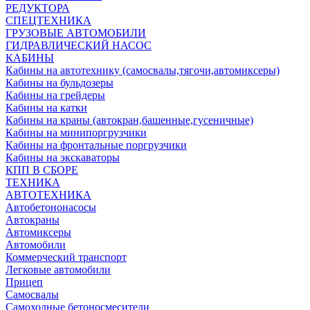
РЕДУКТОРА
СПЕЦТЕХНИКА
ГРУЗОВЫЕ АВТОМОБИЛИ
ГИДРАВЛИЧЕСКИЙ НАСОС
КАБИНЫ
Кабины на автотехнику (самосвалы,тягочи,автомиксеры)
Кабины на бульдозеры
Кабины на грейдеры
Кабины на катки
Кабины на краны (автокран,башенные,гусеничные)
Кабины на минипоргрузчики
Кабины на фронтальные поргрузчики
Кабины на экскаваторы
КПП В СБОРЕ
ТЕХНИКА
АВТОТЕХНИКА
Автобетононасосы
Автокраны
Автомиксеры
Автомобили
Коммерческий транспорт
Легковые автомобили
Прицеп
Самосвалы
Самоходные бетоносмесители