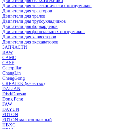
Двигатели для сельхозтехники
Двигатели для телескопических погрузчиков
Двигатели для тракторов
Двигатели для тралов
Двигатели для трубоукладчиков
Двигатели для форвардеров
Двигатели для фронтальных погрузчиков
Двигатели для харвестеров
Двигатели для экскаваторов
ЗАПЧАСТИ
BAW
CAMC
CASE
Caterpillar
ChangLin
ChengGong
CREATEK (качество)
DALIAN
Disd/Doosan
Dong Feng
FAW
DAYUN
FOTON
FOTON малотоннажный
HBXG