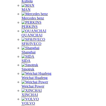
Kubota
MAN
Mercedes benz
PERKINS
QUANCHAI
SFH/IVECO
Shanghai
SIDA
Sinotruk
Weichai Huafeng
Weichai Power
XINCHAI
VOLVO