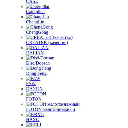
CASE
Caterpillar
ChangLin
ChengGong
CREATEK (качество)
DALIAN
Disd/Doosan
Dong Feng
FAW
DAYUN
FOTON
FOTON малотоннажный
HBXG