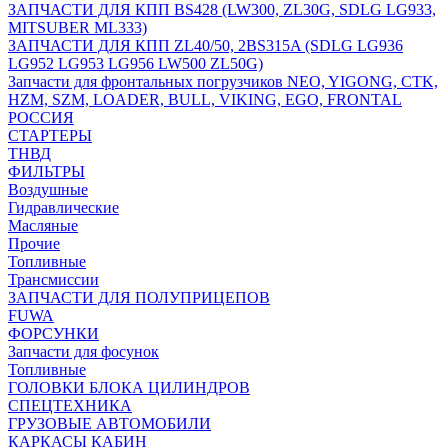
ЗАПЧАСТИ ДЛЯ КПП BS428 (LW300, ZL30G, SDLG LG933,
MITSUBER ML333)
ЗАПЧАСТИ ДЛЯ КПП ZL40/50, 2BS315A (SDLG LG936
LG952 LG953 LG956 LW500 ZL50G)
Запчасти для фронтальных погрузчиков NEO, YIGONG, CTK,
HZM, SZM, LOADER, BULL, VIKING, EGO, FRONTAL
РОССИЯ
СТАРТЕРЫ
ТНВД
ФИЛЬТРЫ
Воздушные
Гидравлические
Масляные
Прочие
Топливные
Трансмиссии
ЗАПЧАСТИ ДЛЯ ПОЛУПРИЦЕПОВ
FUWA
ФОРСУНКИ
Запчасти для фосунок
Топливные
ГОЛОВКИ БЛОКА ЦИЛИНДРОВ
СПЕЦТЕХНИКА
ГРУЗОВЫЕ АВТОМОБИЛИ
КАРКАСЫ КАБИН