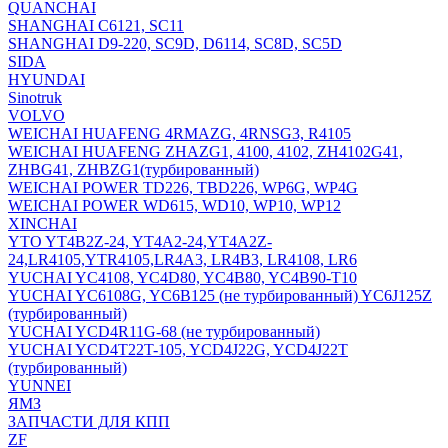
QUANCHAI
SHANGHAI C6121, SC11
SHANGHAI D9-220, SC9D, D6114, SC8D, SC5D
SIDA
HYUNDAI
Sinotruk
VOLVO
WEICHAI HUAFENG 4RMAZG, 4RNSG3, R4105
WEICHAI HUAFENG ZHAZG1, 4100, 4102, ZH4102G41,
ZHBG41, ZHBZG1(турбированный)
WEICHAI POWER TD226, TBD226, WP6G, WP4G
WEICHAI POWER WD615, WD10, WP10, WP12
XINCHAI
YTO YT4B2Z-24, YT4A2-24,YT4A2Z-
24,LR4105,YTR4105,LR4A3, LR4B3, LR4108, LR6
YUCHAI YC4108, YC4D80, YC4B80, YC4B90-T10
YUCHAI YC6108G, YC6B125 (не турбированный) YC6J125Z
(турбированный)
YUCHAI YCD4R11G-68 (не турбированный)
YUCHAI YCD4T22T-105, YCD4J22G, YCD4J22T
(турбированный)
YUNNEI
ЯМЗ
ЗАПЧАСТИ ДЛЯ КПП
ZF