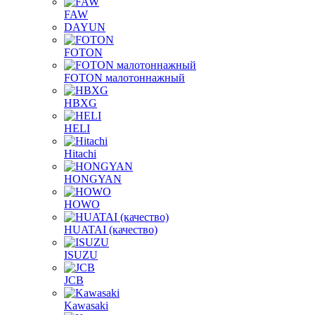
FAW
DAYUN
FOTON
FOTON малотоннажный
HBXG
HELI
Hitachi
HONGYAN
HOWO
HUATAI (качество)
ISUZU
JCB
Kawasaki