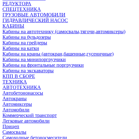
РЕДУКТОРА
СПЕЦТЕХНИКА
ГРУЗОВЫЕ АВТОМОБИЛИ
ГИДРАВЛИЧЕСКИЙ НАСОС
КАБИНЫ
Кабины на автотехнику (самосвалы,тягочи,автомиксеры)
Кабины на бульдозеры
Кабины на грейдеры
Кабины на катки
Кабины на краны (автокран,башенные,гусеничные)
Кабины на минипоргрузчики
Кабины на фронтальные поргрузчики
Кабины на экскаваторы
КПП В СБОРЕ
ТЕХНИКА
АВТОТЕХНИКА
Автобетононасосы
Автокраны
Автомиксеры
Автомобили
Коммерческий транспорт
Легковые автомобили
Прицеп
Самосвалы
Самоходные бетоносмесители