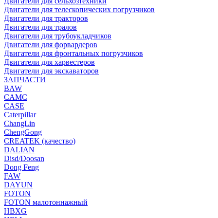
Двигатели для сельхозтехники
Двигатели для телескопических погрузчиков
Двигатели для тракторов
Двигатели для тралов
Двигатели для трубоукладчиков
Двигатели для форвардеров
Двигатели для фронтальных погрузчиков
Двигатели для харвестеров
Двигатели для экскаваторов
ЗАПЧАСТИ
BAW
CAMC
CASE
Caterpillar
ChangLin
ChengGong
CREATEK (качество)
DALIAN
Disd/Doosan
Dong Feng
FAW
DAYUN
FOTON
FOTON малотоннажный
HBXG