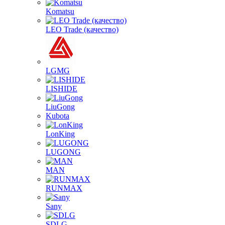
Komatsu
LEO Trade (качество)
LGMG
LISHIDE
LiuGong
Kubota
LonKing
LUGONG
MAN
RUNMAX
Sany
SDLG