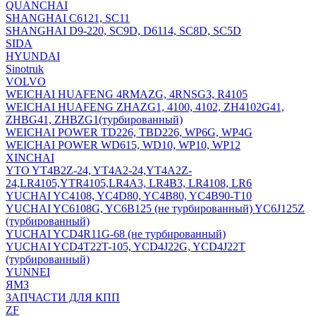
QUANCHAI
SHANGHAI C6121, SC11
SHANGHAI D9-220, SC9D, D6114, SC8D, SC5D
SIDA
HYUNDAI
Sinotruk
VOLVO
WEICHAI HUAFENG 4RMAZG, 4RNSG3, R4105
WEICHAI HUAFENG ZHAZG1, 4100, 4102, ZH4102G41,
ZHBG41, ZHBZG1(турбированный)
WEICHAI POWER TD226, TBD226, WP6G, WP4G
WEICHAI POWER WD615, WD10, WP10, WP12
XINCHAI
YTO YT4B2Z-24, YT4A2-24,YT4A2Z-
24,LR4105,YTR4105,LR4A3, LR4B3, LR4108, LR6
YUCHAI YC4108, YC4D80, YC4B80, YC4B90-T10
YUCHAI YC6108G, YC6B125 (не турбированный) YC6J125Z
(турбированный)
YUCHAI YCD4R11G-68 (не турбированный)
YUCHAI YCD4T22T-105, YCD4J22G, YCD4J22T
(турбированный)
YUNNEI
ЯМЗ
ЗАПЧАСТИ ДЛЯ КПП
ZF