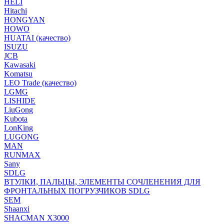
HELI
Hitachi
HONGYAN
HOWO
HUATAI (качество)
ISUZU
JCB
Kawasaki
Komatsu
LEO Trade (качество)
LGMG
LISHIDE
LiuGong
Kubota
LonKing
LUGONG
MAN
RUNMAX
Sany
SDLG
ВТУЛКИ, ПАЛЬЦЫ, ЭЛЕМЕНТЫ СОЧЛЕНЕНИЯ ДЛЯ
ФРОНТАЛЬНЫХ ПОГРУЗЧИКОВ SDLG
SEM
Shaanxi
SHACMAN X3000