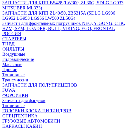
ЗАПЧАСТИ ДЛЯ КПП BS428 (LW300, ZL30G, SDLG LG933,
MITSUBER ML333)
ЗАПЧАСТИ ДЛЯ КПП ZL40/50, 2BS315A (SDLG LG936
LG952 LG953 LG956 LW500 ZL50G)
Запчасти для фронтальных погрузчиков NEO, YIGONG, CTK,
HZM, SZM, LOADER, BULL, VIKING, EGO, FRONTAL
РОССИЯ
СТАРТЕРЫ
ТНВД
ФИЛЬТРЫ
Воздушные
Гидравлические
Масляные
Прочие
Топливные
Трансмиссии
ЗАПЧАСТИ ДЛЯ ПОЛУПРИЦЕПОВ
FUWA
ФОРСУНКИ
Запчасти для фосунок
Топливные
ГОЛОВКИ БЛОКА ЦИЛИНДРОВ
СПЕЦТЕХНИКА
ГРУЗОВЫЕ АВТОМОБИЛИ
КАРКАСЫ КАБИН