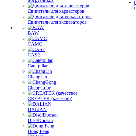
погрузчиков
Двигатели для харвестеров
Двигатели для экскаваторов
BAW
CAMC
CASE
Caterpillar
ChangLin
ChengGong
CREATEK (качество)
DALIAN
Disd/Doosan
Dong Feng