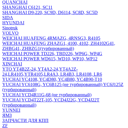
QUANCHAI
SHANGHAI C6121, SC11
SHANGHAI D9-220, SC9D, D6114, SC8D, SC5D
SIDA
HYUNDAI
Sinotruk
VOLVO
WEICHAI HUAFENG 4RMAZG, 4RNSG3, R4105
WEICHAI HUAFENG ZHAZG1, 4100, 4102, ZH4102G41,
ZHBG41, ZHBZG1(турбированный)
WEICHAI POWER TD226, TBD226, WP6G, WP4G
WEICHAI POWER WD615, WD10, WP10, WP12
XINCHAI
YTO YT4B2Z-24, YT4A2-24,YT4A2Z-
24,LR4105,YTR4105,LR4A3, LR4B3, LR4108, LR6
YUCHAI YC4108, YC4D80, YC4B80, YC4B90-T10
YUCHAI YC6108G, YC6B125 (не турбированный) YC6J125Z
(турбированный)
YUCHAI YCD4R11G-68 (не турбированный)
YUCHAI YCD4T22T-105, YCD4J22G, YCD4J22T
(турбированный)
YUNNEI
ЯМЗ
ЗАПЧАСТИ ДЛЯ КПП
ZF