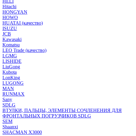
HELI
Hitachi
HONGYAN
HOWO
HUATAI (качество)
ISUZU
JCB
Kawasaki
Komatsu
LEO Trade (качество)
LGMG
LISHIDE
LiuGong
Kubota
LonKing
LUGONG
MAN
RUNMAX
Sany
SDLG
ВТУЛКИ, ПАЛЬЦЫ, ЭЛЕМЕНТЫ СОЧЛЕНЕНИЯ ДЛЯ
ФРОНТАЛЬНЫХ ПОГРУЗЧИКОВ SDLG
SEM
Shaanxi
SHACMAN X3000