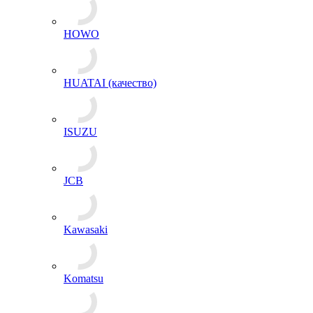
HOWO
HUATAI (качество)
ISUZU
JCB
Kawasaki
Komatsu