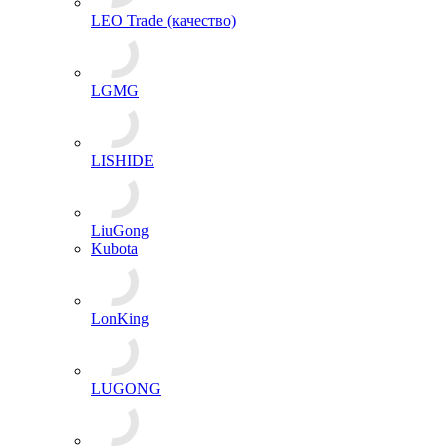
LEO Trade (качество)
LGMG
LISHIDE
LiuGong
Kubota
LonKing
LUGONG