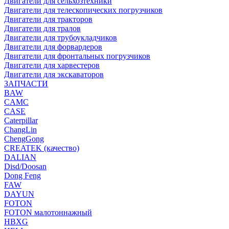
Двигатели для сельхозтехники
Двигатели для телескопических погрузчиков
Двигатели для тракторов
Двигатели для тралов
Двигатели для трубоукладчиков
Двигатели для форвардеров
Двигатели для фронтальных погрузчиков
Двигатели для харвестеров
Двигатели для экскаваторов
ЗАПЧАСТИ
BAW
CAMC
CASE
Caterpillar
ChangLin
ChengGong
CREATEK (качество)
DALIAN
Disd/Doosan
Dong Feng
FAW
DAYUN
FOTON
FOTON малотоннажный
HBXG