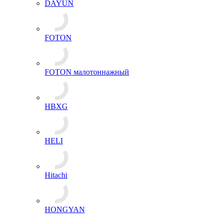
DAYUN
FOTON
FOTON малотоннажный
HBXG
HELI
Hitachi
HONGYAN