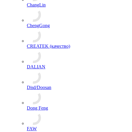
ChangLin
ChengGong
CREATEK (качество)
DALIAN
Disd/Doosan
Dong Feng
FAW