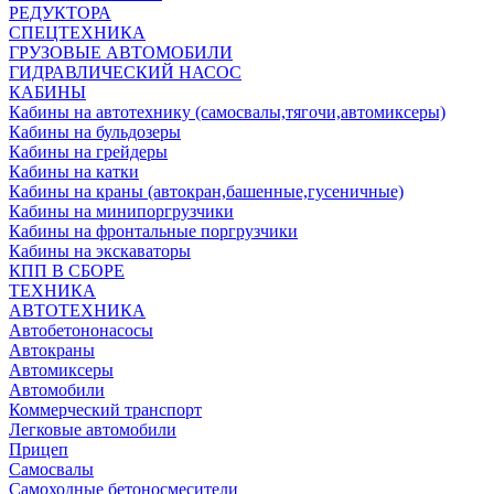
РЕДУКТОРА
СПЕЦТЕХНИКА
ГРУЗОВЫЕ АВТОМОБИЛИ
ГИДРАВЛИЧЕСКИЙ НАСОС
КАБИНЫ
Кабины на автотехнику (самосвалы,тягочи,автомиксеры)
Кабины на бульдозеры
Кабины на грейдеры
Кабины на катки
Кабины на краны (автокран,башенные,гусеничные)
Кабины на минипоргрузчики
Кабины на фронтальные поргрузчики
Кабины на экскаваторы
КПП В СБОРЕ
ТЕХНИКА
АВТОТЕХНИКА
Автобетононасосы
Автокраны
Автомиксеры
Автомобили
Коммерческий транспорт
Легковые автомобили
Прицеп
Самосвалы
Самоходные бетоносмесители