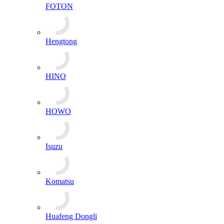
FOTON
Hengtong
HINO
HOWO
Isuzu
Komatsu
Huafeng Dongli