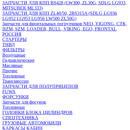
ЗАПЧАСТИ ДЛЯ КПП BS428 (LW300, ZL30G, SDLG LG933,
MITSUBER ML333)
ЗАПЧАСТИ ДЛЯ КПП ZL40/50, 2BS315A (SDLG LG936
LG952 LG953 LG956 LW500 ZL50G)
Запчасти для фронтальных погрузчиков NEO, YIGONG, CTK,
HZM, SZM, LOADER, BULL, VIKING, EGO, FRONTAL
РОССИЯ
СТАРТЕРЫ
ТНВД
ФИЛЬТРЫ
Воздушные
Гидравлические
Масляные
Прочие
Топливные
Трансмиссии
ЗАПЧАСТИ ДЛЯ ПОЛУПРИЦЕПОВ
FUWA
ФОРСУНКИ
Запчасти для фосунок
Топливные
ГОЛОВКИ БЛОКА ЦИЛИНДРОВ
СПЕЦТЕХНИКА
ГРУЗОВЫЕ АВТОМОБИЛИ
КАРКАСЫ КАБИН