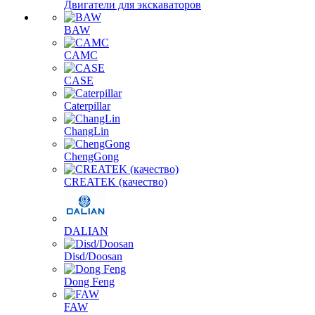
Двигатели для экскаваторов
BAW
CAMC
CASE
Caterpillar
ChangLin
ChengGong
CREATEK (качество)
DALIAN
Disd/Doosan
Dong Feng
FAW