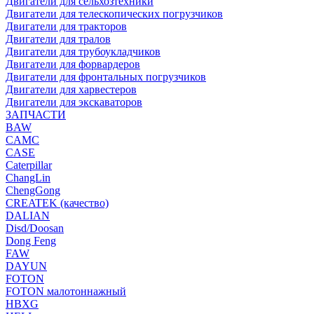
Двигатели для сельхозтехники
Двигатели для телескопических погрузчиков
Двигатели для тракторов
Двигатели для тралов
Двигатели для трубоукладчиков
Двигатели для форвардеров
Двигатели для фронтальных погрузчиков
Двигатели для харвестеров
Двигатели для экскаваторов
ЗАПЧАСТИ
BAW
CAMC
CASE
Caterpillar
ChangLin
ChengGong
CREATEK (качество)
DALIAN
Disd/Doosan
Dong Feng
FAW
DAYUN
FOTON
FOTON малотоннажный
HBXG