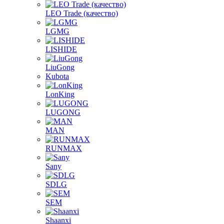
LEO Trade (качество)
LGMG
LISHIDE
LiuGong
Kubota
LonKing
LUGONG
MAN
RUNMAX
Sany
SDLG
SEM
Shaanxi