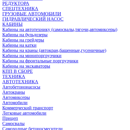
РЕДУКТОРА
СПЕЦТЕХНИКА
ГРУЗОВЫЕ АВТОМОБИЛИ
ГИДРАВЛИЧЕСКИЙ НАСОС
КАБИНЫ
Кабины на автотехнику (самосвалы,тягочи,автомиксеры)
Кабины на бульдозеры
Кабины на грейдеры
Кабины на катки
Кабины на краны (автокран,башенные,гусеничные)
Кабины на минипоргрузчики
Кабины на фронтальные поргрузчики
Кабины на экскаваторы
КПП В СБОРЕ
ТЕХНИКА
АВТОТЕХНИКА
Автобетононасосы
Автокраны
Автомиксеры
Автомобили
Коммерческий транспорт
Легковые автомобили
Прицеп
Самосвалы
Самоходные бетоносмесители