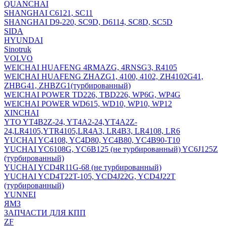
QUANCHAI
SHANGHAI C6121, SC11
SHANGHAI D9-220, SC9D, D6114, SC8D, SC5D
SIDA
HYUNDAI
Sinotruk
VOLVO
WEICHAI HUAFENG 4RMAZG, 4RNSG3, R4105
WEICHAI HUAFENG ZHAZG1, 4100, 4102, ZH4102G41,
ZHBG41, ZHBZG1(турбированный)
WEICHAI POWER TD226, TBD226, WP6G, WP4G
WEICHAI POWER WD615, WD10, WP10, WP12
XINCHAI
YTO YT4B2Z-24, YT4A2-24,YT4A2Z-
24,LR4105,YTR4105,LR4A3, LR4B3, LR4108, LR6
YUCHAI YC4108, YC4D80, YC4B80, YC4B90-T10
YUCHAI YC6108G, YC6B125 (не турбированный) YC6J125Z
(турбированный)
YUCHAI YCD4R11G-68 (не турбированный)
YUCHAI YCD4T22T-105, YCD4J22G, YCD4J22T
(турбированный)
YUNNEI
ЯМЗ
ЗАПЧАСТИ ДЛЯ КПП
ZF