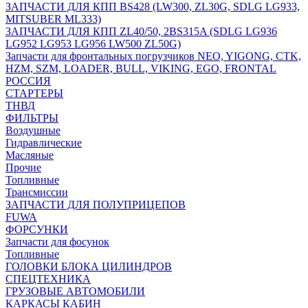
ЗАПЧАСТИ ДЛЯ КПП BS428 (LW300, ZL30G, SDLG LG933,
MITSUBER ML333)
ЗАПЧАСТИ ДЛЯ КПП ZL40/50, 2BS315A (SDLG LG936
LG952 LG953 LG956 LW500 ZL50G)
Запчасти для фронтальных погрузчиков NEO, YIGONG, CTK,
HZM, SZM, LOADER, BULL, VIKING, EGO, FRONTAL
РОССИЯ
СТАРТЕРЫ
ТНВД
ФИЛЬТРЫ
Воздушные
Гидравлические
Масляные
Прочие
Топливные
Трансмиссии
ЗАПЧАСТИ ДЛЯ ПОЛУПРИЦЕПОВ
FUWA
ФОРСУНКИ
Запчасти для фосунок
Топливные
ГОЛОВКИ БЛОКА ЦИЛИНДРОВ
СПЕЦТЕХНИКА
ГРУЗОВЫЕ АВТОМОБИЛИ
КАРКАСЫ КАБИН