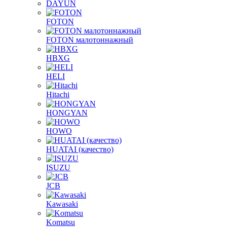
DAYUN
FOTON
FOTON малотоннажный
HBXG
HELI
Hitachi
HONGYAN
HOWO
HUATAI (качество)
ISUZU
JCB
Kawasaki
Komatsu