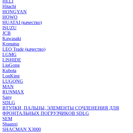
HELI
Hitachi
HONGYAN
HOWO
HUATAI (качество)
ISUZU
JCB
Kawasaki
Komatsu
LEO Trade (качество)
LGMG
LISHIDE
LiuGong
Kubota
LonKing
LUGONG
MAN
RUNMAX
Sany
SDLG
ВТУЛКИ, ПАЛЬЦЫ, ЭЛЕМЕНТЫ СОЧЛЕНЕНИЯ ДЛЯ
ФРОНТАЛЬНЫХ ПОГРУЗЧИКОВ SDLG
SEM
Shaanxi
SHACMAN X3000