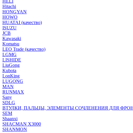
HELI
Hitachi
HONGYAN
HOWO
HUATAI (качество)
ISUZU
JCB
Kawasaki
Komatsu
LEO Trade (качество)
LGMG
LISHIDE
LiuGong
Kubota
LonKing
LUGONG
MAN
RUNMAX
Sany
SDLG
ВТУЛКИ, ПАЛЬЦЫ, ЭЛЕМЕНТЫ СОЧЛЕНЕНИЯ ДЛЯ ФРО
SEM
Shaanxi
SHACMAN X3000
SHANMON