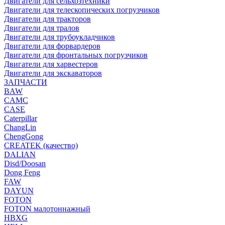
Двигатели для сельхозтехники
Двигатели для телескопических погрузчиков
Двигатели для тракторов
Двигатели для тралов
Двигатели для трубоукладчиков
Двигатели для форвардеров
Двигатели для фронтальных погрузчиков
Двигатели для харвестеров
Двигатели для экскаваторов
ЗАПЧАСТИ
BAW
CAMC
CASE
Caterpillar
ChangLin
ChengGong
CREATEK (качество)
DALIAN
Disd/Doosan
Dong Feng
FAW
DAYUN
FOTON
FOTON малотоннажный
HBXG