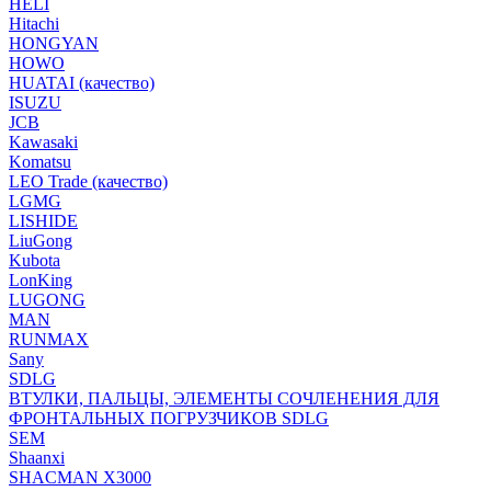
HELI
Hitachi
HONGYAN
HOWO
HUATAI (качество)
ISUZU
JCB
Kawasaki
Komatsu
LEO Trade (качество)
LGMG
LISHIDE
LiuGong
Kubota
LonKing
LUGONG
MAN
RUNMAX
Sany
SDLG
ВТУЛКИ, ПАЛЬЦЫ, ЭЛЕМЕНТЫ СОЧЛЕНЕНИЯ ДЛЯ
ФРОНТАЛЬНЫХ ПОГРУЗЧИКОВ SDLG
SEM
Shaanxi
SHACMAN X3000