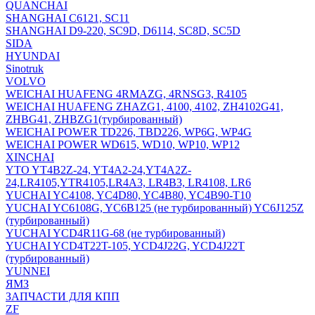
QUANCHAI
SHANGHAI C6121, SC11
SHANGHAI D9-220, SC9D, D6114, SC8D, SC5D
SIDA
HYUNDAI
Sinotruk
VOLVO
WEICHAI HUAFENG 4RMAZG, 4RNSG3, R4105
WEICHAI HUAFENG ZHAZG1, 4100, 4102, ZH4102G41,
ZHBG41, ZHBZG1(турбированный)
WEICHAI POWER TD226, TBD226, WP6G, WP4G
WEICHAI POWER WD615, WD10, WP10, WP12
XINCHAI
YTO YT4B2Z-24, YT4A2-24,YT4A2Z-
24,LR4105,YTR4105,LR4A3, LR4B3, LR4108, LR6
YUCHAI YC4108, YC4D80, YC4B80, YC4B90-T10
YUCHAI YC6108G, YC6B125 (не турбированный) YC6J125Z
(турбированный)
YUCHAI YCD4R11G-68 (не турбированный)
YUCHAI YCD4T22T-105, YCD4J22G, YCD4J22T
(турбированный)
YUNNEI
ЯМЗ
ЗАПЧАСТИ ДЛЯ КПП
ZF