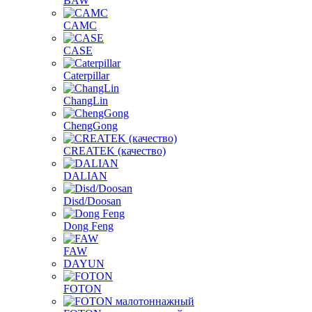
BAW
CAMC
CASE
Caterpillar
ChangLin
ChengGong
CREATEK (качество)
DALIAN
Disd/Doosan
Dong Feng
FAW
DAYUN
FOTON