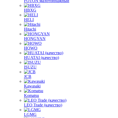
FOTON малотоннажный
HBXG
HELI
Hitachi
HONGYAN
HOWO
HUATAI (качество)
ISUZU
JCB
Kawasaki
Komatsu
LEO Trade (качество)
LGMG