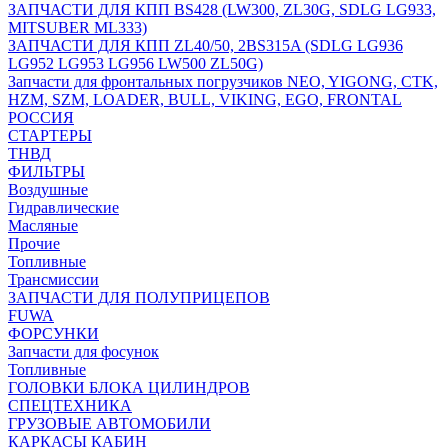
ЗАПЧАСТИ ДЛЯ КПП BS428 (LW300, ZL30G, SDLG LG933,
MITSUBER ML333)
ЗАПЧАСТИ ДЛЯ КПП ZL40/50, 2BS315A (SDLG LG936
LG952 LG953 LG956 LW500 ZL50G)
Запчасти для фронтальных погрузчиков NEO, YIGONG, CTK,
HZM, SZM, LOADER, BULL, VIKING, EGO, FRONTAL
РОССИЯ
СТАРТЕРЫ
ТНВД
ФИЛЬТРЫ
Воздушные
Гидравлические
Масляные
Прочие
Топливные
Трансмиссии
ЗАПЧАСТИ ДЛЯ ПОЛУПРИЦЕПОВ
FUWA
ФОРСУНКИ
Запчасти для фосунок
Топливные
ГОЛОВКИ БЛОКА ЦИЛИНДРОВ
СПЕЦТЕХНИКА
ГРУЗОВЫЕ АВТОМОБИЛИ
КАРКАСЫ КАБИН