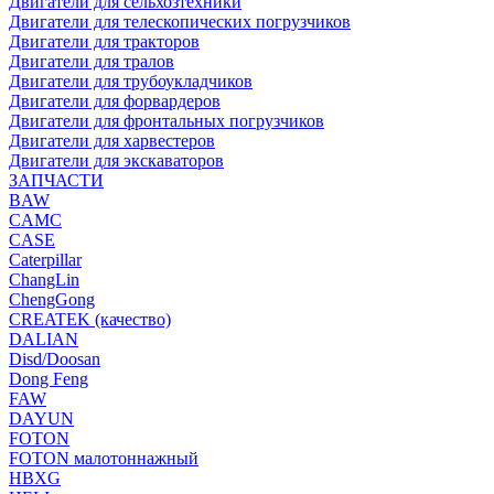
Двигатели для сельхозтехники
Двигатели для телескопических погрузчиков
Двигатели для тракторов
Двигатели для тралов
Двигатели для трубоукладчиков
Двигатели для форвардеров
Двигатели для фронтальных погрузчиков
Двигатели для харвестеров
Двигатели для экскаваторов
ЗАПЧАСТИ
BAW
CAMC
CASE
Caterpillar
ChangLin
ChengGong
CREATEK (качество)
DALIAN
Disd/Doosan
Dong Feng
FAW
DAYUN
FOTON
FOTON малотоннажный
HBXG