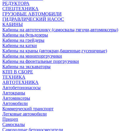
РЕДУКТОРА
СПЕЦТЕХНИКА
ГРУЗОВЫЕ АВТОМОБИЛИ
ГИДРАВЛИЧЕСКИЙ НАСОС
КАБИНЫ
Кабины на автотехнику (самосвалы,тягочи,автомиксеры)
Кабины на бульдозеры
Кабины на грейдеры
Кабины на катки
Кабины на краны (автокран,башенные,гусеничные)
Кабины на минипоргрузчики
Кабины на фронтальные поргрузчики
Кабины на экскаваторы
КПП В СБОРЕ
ТЕХНИКА
АВТОТЕХНИКА
Автобетононасосы
Автокраны
Автомиксеры
Автомобили
Коммерческий транспорт
Легковые автомобили
Прицеп
Самосвалы
Самоходные бетоносмесители