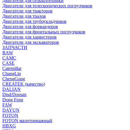
Двигатели для сельхозтехники
Двигатели для телескопических погрузчиков
Двигатели для тракторов
Двигатели для тралов
Двигатели для трубоукладчиков
Двигатели для форвардеров
Двигатели для фронтальных погрузчиков
Двигатели для харвестеров
Двигатели для экскаваторов
ЗАПЧАСТИ
BAW
CAMC
CASE
Caterpillar
ChangLin
ChengGong
CREATEK (качество)
DALIAN
Disd/Doosan
Dong Feng
FAW
DAYUN
FOTON
FOTON малотоннажный
HBXG