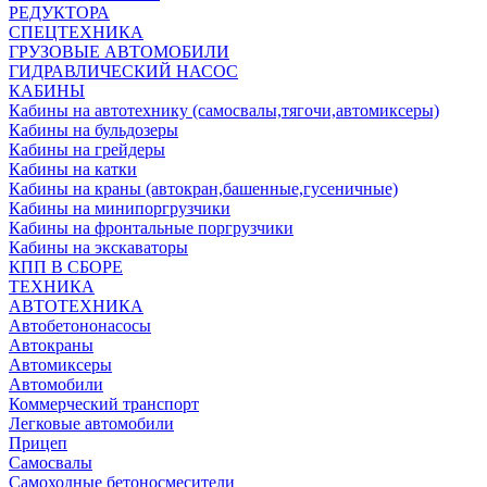
РЕДУКТОРА
СПЕЦТЕХНИКА
ГРУЗОВЫЕ АВТОМОБИЛИ
ГИДРАВЛИЧЕСКИЙ НАСОС
КАБИНЫ
Кабины на автотехнику (самосвалы,тягочи,автомиксеры)
Кабины на бульдозеры
Кабины на грейдеры
Кабины на катки
Кабины на краны (автокран,башенные,гусеничные)
Кабины на минипоргрузчики
Кабины на фронтальные поргрузчики
Кабины на экскаваторы
КПП В СБОРЕ
ТЕХНИКА
АВТОТЕХНИКА
Автобетононасосы
Автокраны
Автомиксеры
Автомобили
Коммерческий транспорт
Легковые автомобили
Прицеп
Самосвалы
Самоходные бетоносмесители