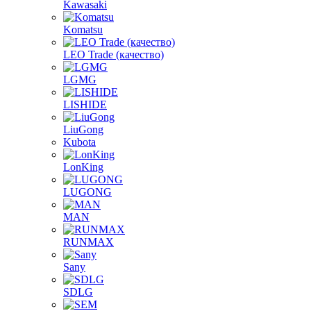
Kawasaki
Komatsu
LEO Trade (качество)
LGMG
LISHIDE
LiuGong
Kubota
LonKing
LUGONG
MAN
RUNMAX
Sany
SDLG