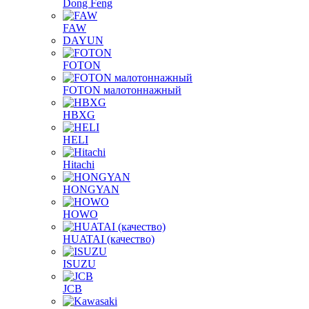
Dong Feng
FAW
DAYUN
FOTON
FOTON малотоннажный
HBXG
HELI
Hitachi
HONGYAN
HOWO
HUATAI (качество)
ISUZU
JCB