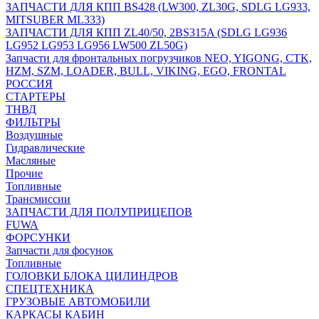
ЗАПЧАСТИ ДЛЯ КПП BS428 (LW300, ZL30G, SDLG LG933,
MITSUBER ML333)
ЗАПЧАСТИ ДЛЯ КПП ZL40/50, 2BS315A (SDLG LG936
LG952 LG953 LG956 LW500 ZL50G)
Запчасти для фронтальных погрузчиков NEO, YIGONG, CTK,
HZM, SZM, LOADER, BULL, VIKING, EGO, FRONTAL
РОССИЯ
СТАРТЕРЫ
ТНВД
ФИЛЬТРЫ
Воздушные
Гидравлические
Масляные
Прочие
Топливные
Трансмиссии
ЗАПЧАСТИ ДЛЯ ПОЛУПРИЦЕПОВ
FUWA
ФОРСУНКИ
Запчасти для фосунок
Топливные
ГОЛОВКИ БЛОКА ЦИЛИНДРОВ
СПЕЦТЕХНИКА
ГРУЗОВЫЕ АВТОМОБИЛИ
КАРКАСЫ КАБИН