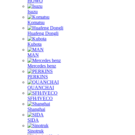
HINO
HOWO
Isuzu
Komatsu
Huafeng Dongli
Kubota
MAN
Mercedes benz
PERKINS
QUANCHAI
SFH/IVECO
Shanghai