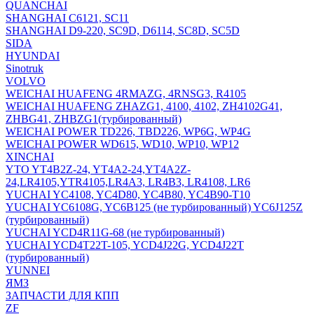
QUANCHAI
SHANGHAI C6121, SC11
SHANGHAI D9-220, SC9D, D6114, SC8D, SC5D
SIDA
HYUNDAI
Sinotruk
VOLVO
WEICHAI HUAFENG 4RMAZG, 4RNSG3, R4105
WEICHAI HUAFENG ZHAZG1, 4100, 4102, ZH4102G41,
ZHBG41, ZHBZG1(турбированный)
WEICHAI POWER TD226, TBD226, WP6G, WP4G
WEICHAI POWER WD615, WD10, WP10, WP12
XINCHAI
YTO YT4B2Z-24, YT4A2-24,YT4A2Z-
24,LR4105,YTR4105,LR4A3, LR4B3, LR4108, LR6
YUCHAI YC4108, YC4D80, YC4B80, YC4B90-T10
YUCHAI YC6108G, YC6B125 (не турбированный) YC6J125Z
(турбированный)
YUCHAI YCD4R11G-68 (не турбированный)
YUCHAI YCD4T22T-105, YCD4J22G, YCD4J22T
(турбированный)
YUNNEI
ЯМЗ
ЗАПЧАСТИ ДЛЯ КПП
ZF