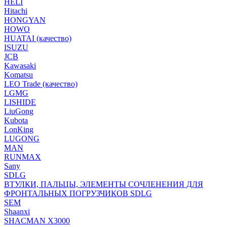
HELI
Hitachi
HONGYAN
HOWO
HUATAI (качество)
ISUZU
JCB
Kawasaki
Komatsu
LEO Trade (качество)
LGMG
LISHIDE
LiuGong
Kubota
LonKing
LUGONG
MAN
RUNMAX
Sany
SDLG
ВТУЛКИ, ПАЛЬЦЫ, ЭЛЕМЕНТЫ СОЧЛЕНЕНИЯ ДЛЯ
ФРОНТАЛЬНЫХ ПОГРУЗЧИКОВ SDLG
SEM
Shaanxi
SHACMAN X3000