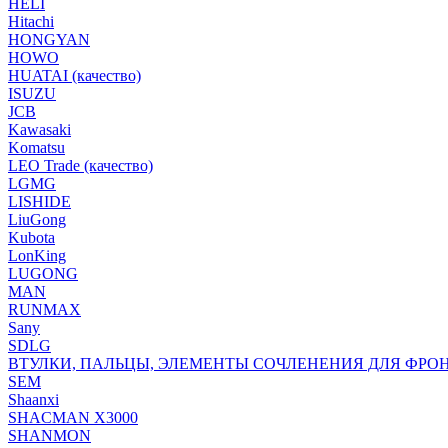
HELI
Hitachi
HONGYAN
HOWO
HUATAI (качество)
ISUZU
JCB
Kawasaki
Komatsu
LEO Trade (качество)
LGMG
LISHIDE
LiuGong
Kubota
LonKing
LUGONG
MAN
RUNMAX
Sany
SDLG
ВТУЛКИ, ПАЛЬЦЫ, ЭЛЕМЕНТЫ СОЧЛЕНЕНИЯ ДЛЯ ФРО
SEM
Shaanxi
SHACMAN X3000
SHANMON