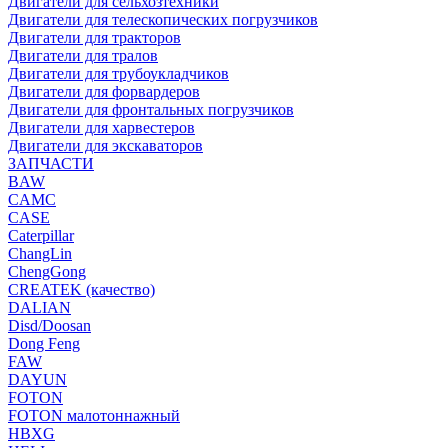
Двигатели для сельхозтехники
Двигатели для телескопических погрузчиков
Двигатели для тракторов
Двигатели для тралов
Двигатели для трубоукладчиков
Двигатели для форвардеров
Двигатели для фронтальных погрузчиков
Двигатели для харвестеров
Двигатели для экскаваторов
ЗАПЧАСТИ
BAW
CAMC
CASE
Caterpillar
ChangLin
ChengGong
CREATEK (качество)
DALIAN
Disd/Doosan
Dong Feng
FAW
DAYUN
FOTON
FOTON малотоннажный
HBXG