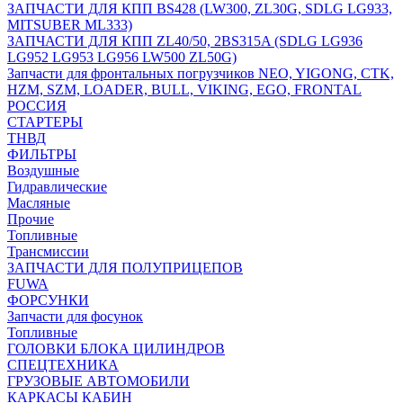
ЗАПЧАСТИ ДЛЯ КПП BS428 (LW300, ZL30G, SDLG LG933,
MITSUBER ML333)
ЗАПЧАСТИ ДЛЯ КПП ZL40/50, 2BS315A (SDLG LG936
LG952 LG953 LG956 LW500 ZL50G)
Запчасти для фронтальных погрузчиков NEO, YIGONG, CTK,
HZM, SZM, LOADER, BULL, VIKING, EGO, FRONTAL
РОССИЯ
СТАРТЕРЫ
ТНВД
ФИЛЬТРЫ
Воздушные
Гидравлические
Масляные
Прочие
Топливные
Трансмиссии
ЗАПЧАСТИ ДЛЯ ПОЛУПРИЦЕПОВ
FUWA
ФОРСУНКИ
Запчасти для фосунок
Топливные
ГОЛОВКИ БЛОКА ЦИЛИНДРОВ
СПЕЦТЕХНИКА
ГРУЗОВЫЕ АВТОМОБИЛИ
КАРКАСЫ КАБИН