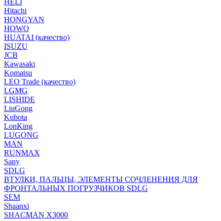
HELI
Hitachi
HONGYAN
HOWO
HUATAI (качество)
ISUZU
JCB
Kawasaki
Komatsu
LEO Trade (качество)
LGMG
LISHIDE
LiuGong
Kubota
LonKing
LUGONG
MAN
RUNMAX
Sany
SDLG
ВТУЛКИ, ПАЛЬЦЫ, ЭЛЕМЕНТЫ СОЧЛЕНЕНИЯ ДЛЯ
ФРОНТАЛЬНЫХ ПОГРУЗЧИКОВ SDLG
SEM
Shaanxi
SHACMAN X3000