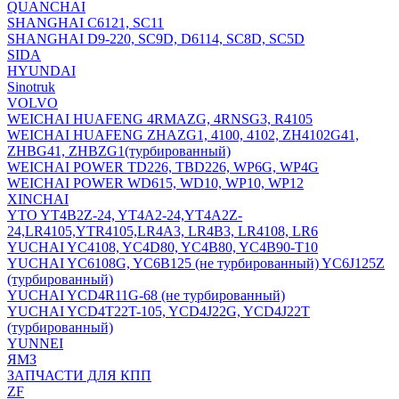
QUANCHAI
SHANGHAI C6121, SC11
SHANGHAI D9-220, SC9D, D6114, SC8D, SC5D
SIDA
HYUNDAI
Sinotruk
VOLVO
WEICHAI HUAFENG 4RMAZG, 4RNSG3, R4105
WEICHAI HUAFENG ZHAZG1, 4100, 4102, ZH4102G41,
ZHBG41, ZHBZG1(турбированный)
WEICHAI POWER TD226, TBD226, WP6G, WP4G
WEICHAI POWER WD615, WD10, WP10, WP12
XINCHAI
YTO YT4B2Z-24, YT4A2-24,YT4A2Z-
24,LR4105,YTR4105,LR4A3, LR4B3, LR4108, LR6
YUCHAI YC4108, YC4D80, YC4B80, YC4B90-T10
YUCHAI YC6108G, YC6B125 (не турбированный) YC6J125Z
(турбированный)
YUCHAI YCD4R11G-68 (не турбированный)
YUCHAI YCD4T22T-105, YCD4J22G, YCD4J22T
(турбированный)
YUNNEI
ЯМЗ
ЗАПЧАСТИ ДЛЯ КПП
ZF