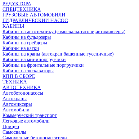
РЕДУКТОРА
СПЕЦТЕХНИКА
ГРУЗОВЫЕ АВТОМОБИЛИ
ГИДРАВЛИЧЕСКИЙ НАСОС
КАБИНЫ
Кабины на автотехнику (самосвалы,тягочи,автомиксеры)
Кабины на бульдозеры
Кабины на грейдеры
Кабины на катки
Кабины на краны (автокран,башенные,гусеничные)
Кабины на минипоргрузчики
Кабины на фронтальные поргрузчики
Кабины на экскаваторы
КПП В СБОРЕ
ТЕХНИКА
АВТОТЕХНИКА
Автобетононасосы
Автокраны
Автомиксеры
Автомобили
Коммерческий транспорт
Легковые автомобили
Прицеп
Самосвалы
Самоходные бетоносмесители