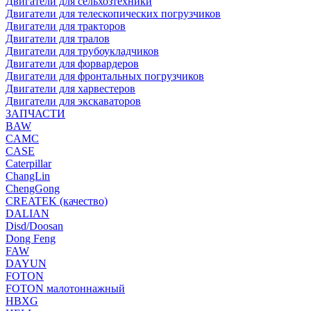
Двигатели для сельхозтехники
Двигатели для телескопических погрузчиков
Двигатели для тракторов
Двигатели для тралов
Двигатели для трубоукладчиков
Двигатели для форвардеров
Двигатели для фронтальных погрузчиков
Двигатели для харвестеров
Двигатели для экскаваторов
ЗАПЧАСТИ
BAW
CAMC
CASE
Caterpillar
ChangLin
ChengGong
CREATEK (качество)
DALIAN
Disd/Doosan
Dong Feng
FAW
DAYUN
FOTON
FOTON малотоннажный
HBXG