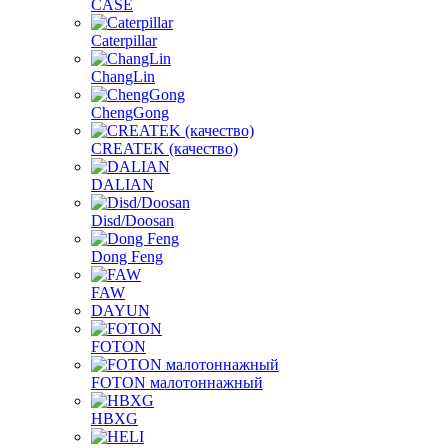
CASE
Caterpillar
ChangLin
ChengGong
CREATEK (качество)
DALIAN
Disd/Doosan
Dong Feng
FAW
DAYUN
FOTON
FOTON малотоннажный
HBXG