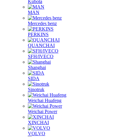
Kubota
MAN
Mercedes benz
PERKINS
QUANCHAI
SFH/IVECO
Shanghai
SIDA
Sinotruk
Weichai Huafeng
Weichai Power
XINCHAI
VOLVO