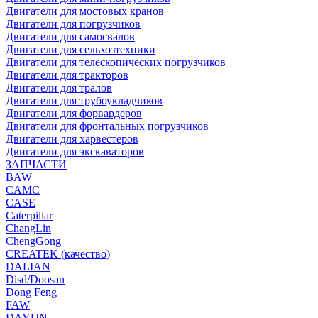
Двигатели для мостовых кранов
Двигатели для погрузчиков
Двигатели для самосвалов
Двигатели для сельхозтехники
Двигатели для телескопических погрузчиков
Двигатели для тракторов
Двигатели для тралов
Двигатели для трубоукладчиков
Двигатели для форвардеров
Двигатели для фронтальных погрузчиков
Двигатели для харвестеров
Двигатели для экскаваторов
ЗАПЧАСТИ
BAW
CAMC
CASE
Caterpillar
ChangLin
ChengGong
CREATEK (качество)
DALIAN
Disd/Doosan
Dong Feng
FAW
DAYUN