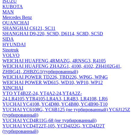
ISUZU
KUBOTA
MAN
Mercedes Benz
QUANCHAI
SHANGHAI C6121, SC11
SHANGHAI D9-220, SC9D, D6114, SC8D, SC5D
SIDA
HYUNDAI
Sinotruk
VOLVO
WEICHAI HUAFENG 4RMAZG, 4RNSG3, R4105
WEICHAI HUAFENG ZHAZG1, 4100, 4102, ZH4102G41,
ZHBG41, ZHBZG1(турбированный)
WEICHAI POWER TD226, TBD226, WP6G, WP4G
WEICHAI POWER WD615, WD10, WP10, WP12
XINCHAI
YTO YT4B2Z-24, YT4A2-24,YT4A2Z-
24,LR4105,YTR4105,LR4A3, LR4B3, LR4108, LR6
YUCHAI YC4108, YC4D80, YC4B80, YC4B90-T10
YUCHAI YC6108G, YC6B125 (не турбированный) YC6J125Z
(турбированный)
YUCHAI YCD4R11G-68 (не турбированный)
YUCHAI YCD4T22T-105, YCD4J22G, YCD4J22T
(турбированный)