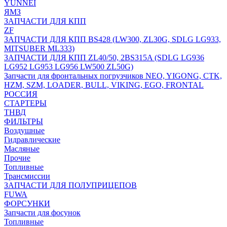
YUNNEI
ЯМЗ
ЗАПЧАСТИ ДЛЯ КПП
ZF
ЗАПЧАСТИ ДЛЯ КПП BS428 (LW300, ZL30G, SDLG LG933,
MITSUBER ML333)
ЗАПЧАСТИ ДЛЯ КПП ZL40/50, 2BS315A (SDLG LG936
LG952 LG953 LG956 LW500 ZL50G)
Запчасти для фронтальных погрузчиков NEO, YIGONG, CTK,
HZM, SZM, LOADER, BULL, VIKING, EGO, FRONTAL
РОССИЯ
СТАРТЕРЫ
ТНВД
ФИЛЬТРЫ
Воздушные
Гидравлические
Масляные
Прочие
Топливные
Трансмиссии
ЗАПЧАСТИ ДЛЯ ПОЛУПРИЦЕПОВ
FUWA
ФОРСУНКИ
Запчасти для фосунок
Топливные