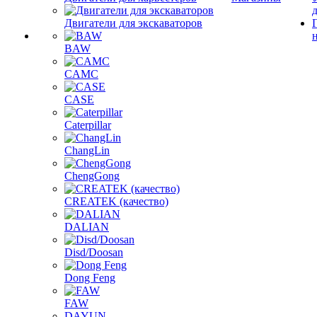
Двигатели для экскаваторов
BAW
CAMC
CASE
Caterpillar
ChangLin
ChengGong
CREATEK (качество)
DALIAN
Disd/Doosan
Dong Feng
FAW
DAYUN