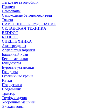
Легковые автомобили
Прицеп
Самосвалы
Самоходные бетоносмесители
Тягачи
НАВЕСНОЕ ОБОРУДОВАНИЕ
СКЛАДСКАЯ ТЕХНИКА
REDDOT
REDLIFT
СПЕЦТЕХНИКА
Автогрейдеры
Асфальтоукладчики
Башенный кран
Бетономешалки
Бульдозеры
Буровые установки
Грейдеры
Гусеничные краны
Катки
Погрузчики
Подъемник
Трактор
Трубоукладчик
Уборочные машины
Экскаваторы