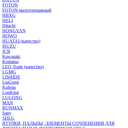
FOTON
FOTON малотоннажный
HBXG
HELI
Hitachi
HONGYAN
HOWO
HUATAI (качество)
ISUZU
JCB
Kawasaki
Komatsu
LEO Trade (качество)
LGMG
LISHIDE
LiuGong
Kubota
LonKing
LUGONG
MAN
RUNMAX
Sany
SDLG
ВТУЛКИ, ПАЛЬЦЫ, ЭЛЕМЕНТЫ СОЧЛЕНЕНИЯ ДЛЯ