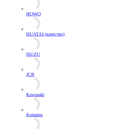
HOWO
HUATAI (качество)
ISUZU
JCB
Kawasaki
Komatsu