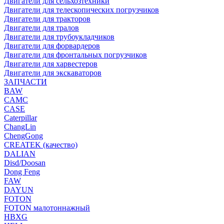
Двигатели для сельхозтехники
Двигатели для телескопических погрузчиков
Двигатели для тракторов
Двигатели для тралов
Двигатели для трубоукладчиков
Двигатели для форвардеров
Двигатели для фронтальных погрузчиков
Двигатели для харвестеров
Двигатели для экскаваторов
ЗАПЧАСТИ
BAW
CAMC
CASE
Caterpillar
ChangLin
ChengGong
CREATEK (качество)
DALIAN
Disd/Doosan
Dong Feng
FAW
DAYUN
FOTON
FOTON малотоннажный
HBXG