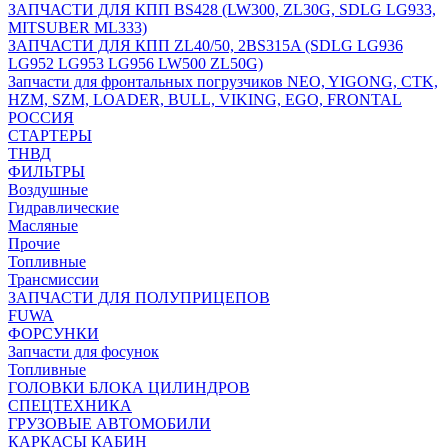
ЗАПЧАСТИ ДЛЯ КПП BS428 (LW300, ZL30G, SDLG LG933,
MITSUBER ML333)
ЗАПЧАСТИ ДЛЯ КПП ZL40/50, 2BS315A (SDLG LG936
LG952 LG953 LG956 LW500 ZL50G)
Запчасти для фронтальных погрузчиков NEO, YIGONG, CTK,
HZM, SZM, LOADER, BULL, VIKING, EGO, FRONTAL
РОССИЯ
СТАРТЕРЫ
ТНВД
ФИЛЬТРЫ
Воздушные
Гидравлические
Масляные
Прочие
Топливные
Трансмиссии
ЗАПЧАСТИ ДЛЯ ПОЛУПРИЦЕПОВ
FUWA
ФОРСУНКИ
Запчасти для фосунок
Топливные
ГОЛОВКИ БЛОКА ЦИЛИНДРОВ
СПЕЦТЕХНИКА
ГРУЗОВЫЕ АВТОМОБИЛИ
КАРКАСЫ КАБИН