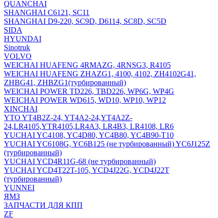
QUANCHAI
SHANGHAI C6121, SC11
SHANGHAI D9-220, SC9D, D6114, SC8D, SC5D
SIDA
HYUNDAI
Sinotruk
VOLVO
WEICHAI HUAFENG 4RMAZG, 4RNSG3, R4105
WEICHAI HUAFENG ZHAZG1, 4100, 4102, ZH4102G41,
ZHBG41, ZHBZG1(турбированный)
WEICHAI POWER TD226, TBD226, WP6G, WP4G
WEICHAI POWER WD615, WD10, WP10, WP12
XINCHAI
YTO YT4B2Z-24, YT4A2-24,YT4A2Z-
24,LR4105,YTR4105,LR4A3, LR4B3, LR4108, LR6
YUCHAI YC4108, YC4D80, YC4B80, YC4B90-T10
YUCHAI YC6108G, YC6B125 (не турбированный) YC6J125Z
(турбированный)
YUCHAI YCD4R11G-68 (не турбированный)
YUCHAI YCD4T22T-105, YCD4J22G, YCD4J22T
(турбированный)
YUNNEI
ЯМЗ
ЗАПЧАСТИ ДЛЯ КПП
ZF