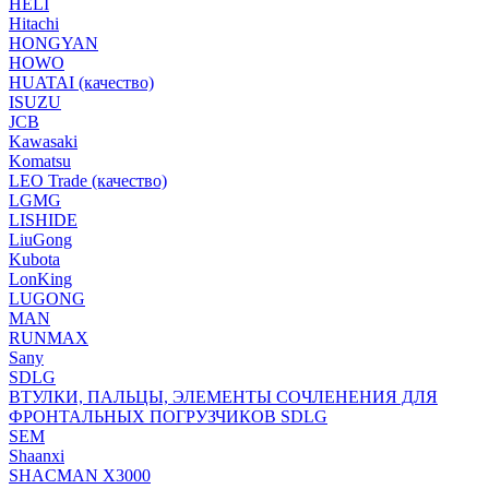
HELI
Hitachi
HONGYAN
HOWO
HUATAI (качество)
ISUZU
JCB
Kawasaki
Komatsu
LEO Trade (качество)
LGMG
LISHIDE
LiuGong
Kubota
LonKing
LUGONG
MAN
RUNMAX
Sany
SDLG
ВТУЛКИ, ПАЛЬЦЫ, ЭЛЕМЕНТЫ СОЧЛЕНЕНИЯ ДЛЯ
ФРОНТАЛЬНЫХ ПОГРУЗЧИКОВ SDLG
SEM
Shaanxi
SHACMAN X3000