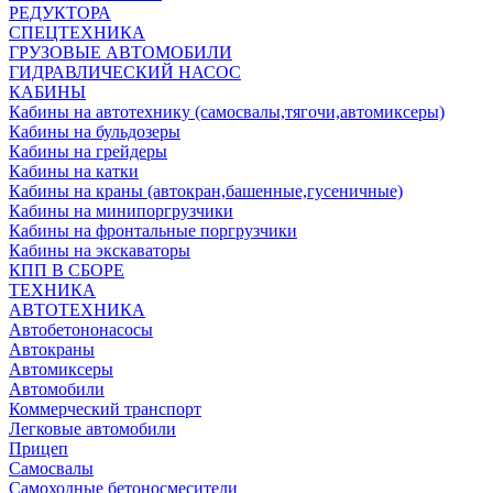
РЕДУКТОРА
СПЕЦТЕХНИКА
ГРУЗОВЫЕ АВТОМОБИЛИ
ГИДРАВЛИЧЕСКИЙ НАСОС
КАБИНЫ
Кабины на автотехнику (самосвалы,тягочи,автомиксеры)
Кабины на бульдозеры
Кабины на грейдеры
Кабины на катки
Кабины на краны (автокран,башенные,гусеничные)
Кабины на минипоргрузчики
Кабины на фронтальные поргрузчики
Кабины на экскаваторы
КПП В СБОРЕ
ТЕХНИКА
АВТОТЕХНИКА
Автобетононасосы
Автокраны
Автомиксеры
Автомобили
Коммерческий транспорт
Легковые автомобили
Прицеп
Самосвалы
Самоходные бетоносмесители