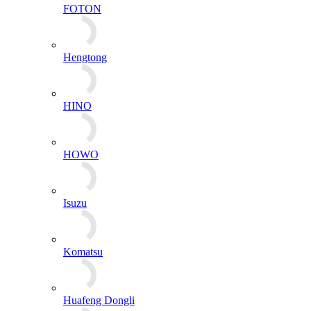
FOTON
Hengtong
HINO
HOWO
Isuzu
Komatsu
Huafeng Dongli