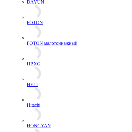
DAYUN
FOTON
FOTON малотоннажный
HBXG
HELI
Hitachi
HONGYAN