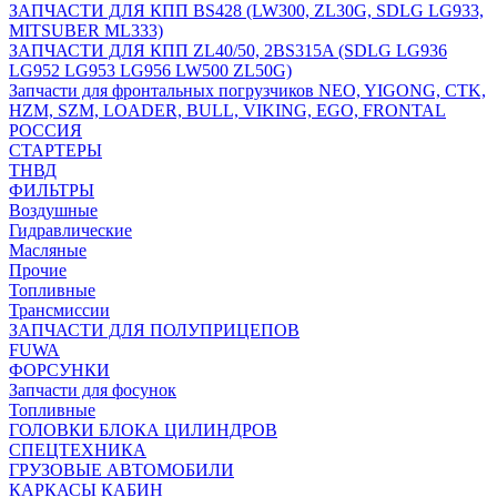
ЗАПЧАСТИ ДЛЯ КПП BS428 (LW300, ZL30G, SDLG LG933,
MITSUBER ML333)
ЗАПЧАСТИ ДЛЯ КПП ZL40/50, 2BS315A (SDLG LG936
LG952 LG953 LG956 LW500 ZL50G)
Запчасти для фронтальных погрузчиков NEO, YIGONG, CTK,
HZM, SZM, LOADER, BULL, VIKING, EGO, FRONTAL
РОССИЯ
СТАРТЕРЫ
ТНВД
ФИЛЬТРЫ
Воздушные
Гидравлические
Масляные
Прочие
Топливные
Трансмиссии
ЗАПЧАСТИ ДЛЯ ПОЛУПРИЦЕПОВ
FUWA
ФОРСУНКИ
Запчасти для фосунок
Топливные
ГОЛОВКИ БЛОКА ЦИЛИНДРОВ
СПЕЦТЕХНИКА
ГРУЗОВЫЕ АВТОМОБИЛИ
КАРКАСЫ КАБИН