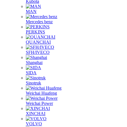
Kubota
MAN
Mercedes benz
PERKINS
QUANCHAI
SFH/IVECO
Shanghai
SIDA
Sinotruk
Weichai Huafeng
Weichai Power
XINCHAI
VOLVO