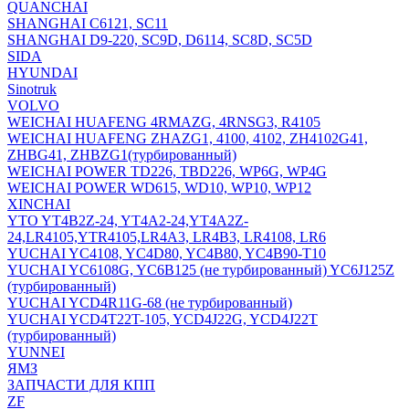
QUANCHAI
SHANGHAI C6121, SC11
SHANGHAI D9-220, SC9D, D6114, SC8D, SC5D
SIDA
HYUNDAI
Sinotruk
VOLVO
WEICHAI HUAFENG 4RMAZG, 4RNSG3, R4105
WEICHAI HUAFENG ZHAZG1, 4100, 4102, ZH4102G41,
ZHBG41, ZHBZG1(турбированный)
WEICHAI POWER TD226, TBD226, WP6G, WP4G
WEICHAI POWER WD615, WD10, WP10, WP12
XINCHAI
YTO YT4B2Z-24, YT4A2-24,YT4A2Z-
24,LR4105,YTR4105,LR4A3, LR4B3, LR4108, LR6
YUCHAI YC4108, YC4D80, YC4B80, YC4B90-T10
YUCHAI YC6108G, YC6B125 (не турбированный) YC6J125Z
(турбированный)
YUCHAI YCD4R11G-68 (не турбированный)
YUCHAI YCD4T22T-105, YCD4J22G, YCD4J22T
(турбированный)
YUNNEI
ЯМЗ
ЗАПЧАСТИ ДЛЯ КПП
ZF