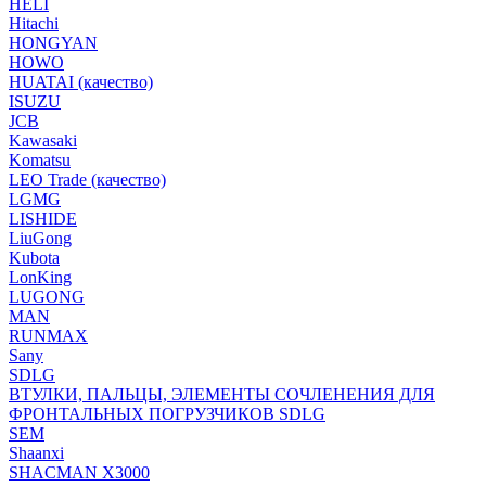
HELI
Hitachi
HONGYAN
HOWO
HUATAI (качество)
ISUZU
JCB
Kawasaki
Komatsu
LEO Trade (качество)
LGMG
LISHIDE
LiuGong
Kubota
LonKing
LUGONG
MAN
RUNMAX
Sany
SDLG
ВТУЛКИ, ПАЛЬЦЫ, ЭЛЕМЕНТЫ СОЧЛЕНЕНИЯ ДЛЯ
ФРОНТАЛЬНЫХ ПОГРУЗЧИКОВ SDLG
SEM
Shaanxi
SHACMAN X3000