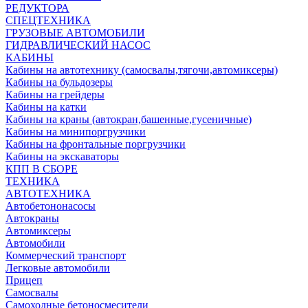
РЕДУКТОРА
СПЕЦТЕХНИКА
ГРУЗОВЫЕ АВТОМОБИЛИ
ГИДРАВЛИЧЕСКИЙ НАСОС
КАБИНЫ
Кабины на автотехнику (самосвалы,тягочи,автомиксеры)
Кабины на бульдозеры
Кабины на грейдеры
Кабины на катки
Кабины на краны (автокран,башенные,гусеничные)
Кабины на минипоргрузчики
Кабины на фронтальные поргрузчики
Кабины на экскаваторы
КПП В СБОРЕ
ТЕХНИКА
АВТОТЕХНИКА
Автобетононасосы
Автокраны
Автомиксеры
Автомобили
Коммерческий транспорт
Легковые автомобили
Прицеп
Самосвалы
Самоходные бетоносмесители