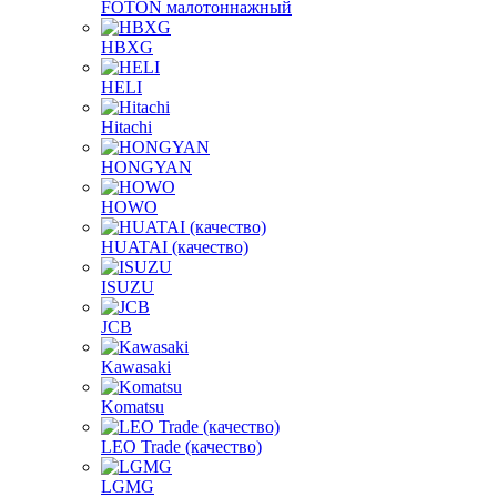
FOTON малотоннажный
HBXG
HELI
Hitachi
HONGYAN
HOWO
HUATAI (качество)
ISUZU
JCB
Kawasaki
Komatsu
LEO Trade (качество)
LGMG