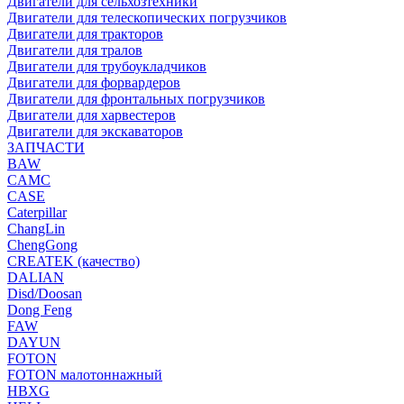
Двигатели для сельхозтехники
Двигатели для телескопических погрузчиков
Двигатели для тракторов
Двигатели для тралов
Двигатели для трубоукладчиков
Двигатели для форвардеров
Двигатели для фронтальных погрузчиков
Двигатели для харвестеров
Двигатели для экскаваторов
ЗАПЧАСТИ
BAW
CAMC
CASE
Caterpillar
ChangLin
ChengGong
CREATEK (качество)
DALIAN
Disd/Doosan
Dong Feng
FAW
DAYUN
FOTON
FOTON малотоннажный
HBXG