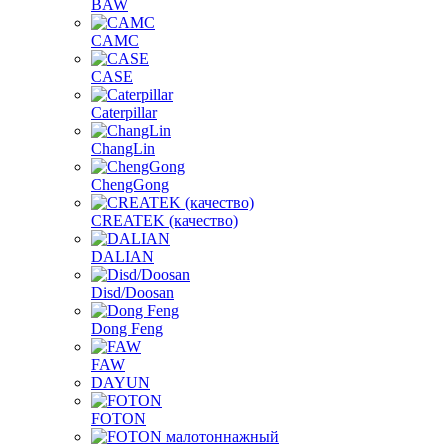
BAW
CAMC
CASE
Caterpillar
ChangLin
ChengGong
CREATEK (качество)
DALIAN
Disd/Doosan
Dong Feng
FAW
DAYUN
FOTON