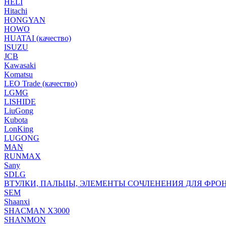
HELI
Hitachi
HONGYAN
HOWO
HUATAI (качество)
ISUZU
JCB
Kawasaki
Komatsu
LEO Trade (качество)
LGMG
LISHIDE
LiuGong
Kubota
LonKing
LUGONG
MAN
RUNMAX
Sany
SDLG
ВТУЛКИ, ПАЛЬЦЫ, ЭЛЕМЕНТЫ СОЧЛЕНЕНИЯ ДЛЯ ФРО
SEM
Shaanxi
SHACMAN X3000
SHANMON