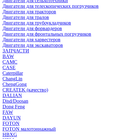
Двигатели для сельхозтехники
Двигатели для телескопических погрузчиков
Двигатели для тракторов
Двигатели для тралов
Двигатели для трубоукладчиков
Двигатели для форвардеров
Двигатели для фронтальных погрузчиков
Двигатели для харвестеров
Двигатели для экскаваторов
ЗАПЧАСТИ
BAW
CAMC
CASE
Caterpillar
ChangLin
ChengGong
CREATEK (качество)
DALIAN
Disd/Doosan
Dong Feng
FAW
DAYUN
FOTON
FOTON малотоннажный
HBXG