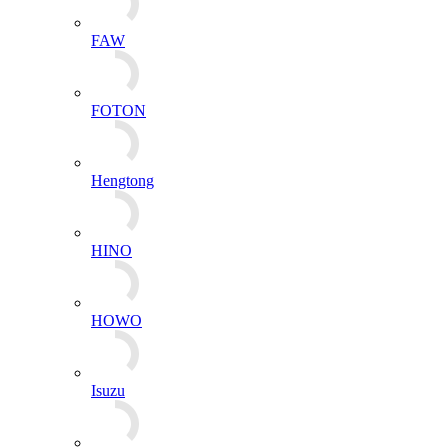
Hengtong
HINO
HOWO
Isuzu
Komatsu
Huafeng Dongli
Kubota
MAN
Mercedes benz