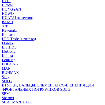
HELI
Hitachi
HONGYAN
HOWO
HUATAI (качество)
ISUZU
JCB
Kawasaki
Komatsu
LEO Trade (качество)
LGMG
LISHIDE
LiuGong
Kubota
LonKing
LUGONG
MAN
RUNMAX
Sany
SDLG
ВТУЛКИ, ПАЛЬЦЫ, ЭЛЕМЕНТЫ СОЧЛЕНЕНИЯ ДЛЯ
ФРОНТАЛЬНЫХ ПОГРУЗЧИКОВ SDLG
SEM
Shaanxi
SHACMAN X3000