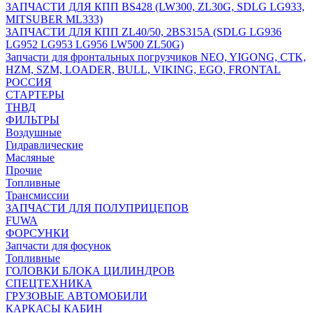
ЗАПЧАСТИ ДЛЯ КПП BS428 (LW300, ZL30G, SDLG LG933,
MITSUBER ML333)
ЗАПЧАСТИ ДЛЯ КПП ZL40/50, 2BS315A (SDLG LG936
LG952 LG953 LG956 LW500 ZL50G)
Запчасти для фронтальных погрузчиков NEO, YIGONG, CTK,
HZM, SZM, LOADER, BULL, VIKING, EGO, FRONTAL
РОССИЯ
СТАРТЕРЫ
ТНВД
ФИЛЬТРЫ
Воздушные
Гидравлические
Масляные
Прочие
Топливные
Трансмиссии
ЗАПЧАСТИ ДЛЯ ПОЛУПРИЦЕПОВ
FUWA
ФОРСУНКИ
Запчасти для фосунок
Топливные
ГОЛОВКИ БЛОКА ЦИЛИНДРОВ
СПЕЦТЕХНИКА
ГРУЗОВЫЕ АВТОМОБИЛИ
КАРКАСЫ КАБИН