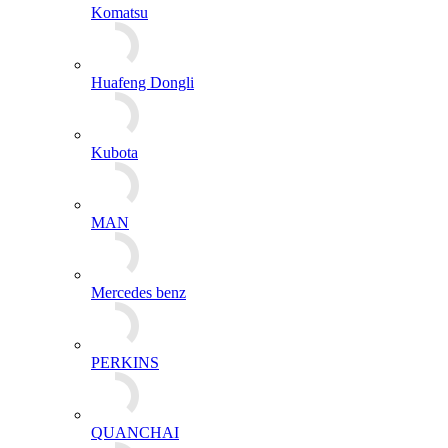
PERKINS
QUANCHAI
SFH/IVECO
Shanghai
SIDA
Sinotruk
Weichai Huafeng