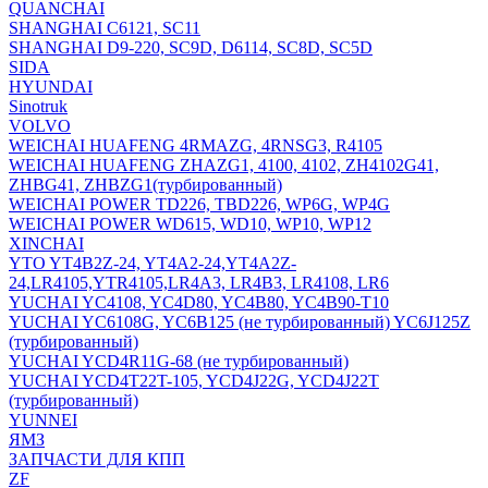
QUANCHAI
SHANGHAI C6121, SC11
SHANGHAI D9-220, SC9D, D6114, SC8D, SC5D
SIDA
HYUNDAI
Sinotruk
VOLVO
WEICHAI HUAFENG 4RMAZG, 4RNSG3, R4105
WEICHAI HUAFENG ZHAZG1, 4100, 4102, ZH4102G41,
ZHBG41, ZHBZG1(турбированный)
WEICHAI POWER TD226, TBD226, WP6G, WP4G
WEICHAI POWER WD615, WD10, WP10, WP12
XINCHAI
YTO YT4B2Z-24, YT4A2-24,YT4A2Z-
24,LR4105,YTR4105,LR4A3, LR4B3, LR4108, LR6
YUCHAI YC4108, YC4D80, YC4B80, YC4B90-T10
YUCHAI YC6108G, YC6B125 (не турбированный) YC6J125Z
(турбированный)
YUCHAI YCD4R11G-68 (не турбированный)
YUCHAI YCD4T22T-105, YCD4J22G, YCD4J22T
(турбированный)
YUNNEI
ЯМЗ
ЗАПЧАСТИ ДЛЯ КПП
ZF