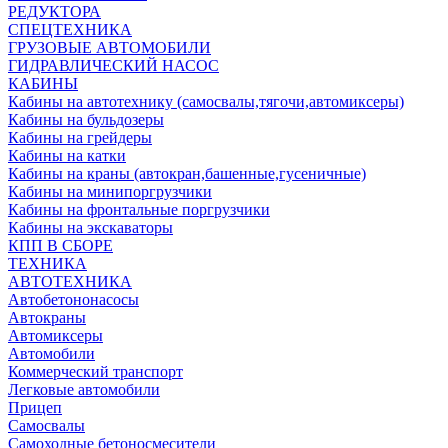
РЕДУКТОРА
СПЕЦТЕХНИКА
ГРУЗОВЫЕ АВТОМОБИЛИ
ГИДРАВЛИЧЕСКИЙ НАСОС
КАБИНЫ
Кабины на автотехнику (самосвалы,тягочи,автомиксеры)
Кабины на бульдозеры
Кабины на грейдеры
Кабины на катки
Кабины на краны (автокран,башенные,гусеничные)
Кабины на минипоргрузчики
Кабины на фронтальные поргрузчики
Кабины на экскаваторы
КПП В СБОРЕ
ТЕХНИКА
АВТОТЕХНИКА
Автобетононасосы
Автокраны
Автомиксеры
Автомобили
Коммерческий транспорт
Легковые автомобили
Прицеп
Самосвалы
Самоходные бетоносмесители