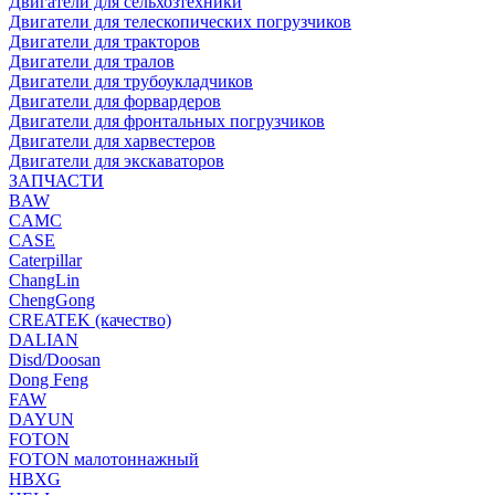
Двигатели для сельхозтехники
Двигатели для телескопических погрузчиков
Двигатели для тракторов
Двигатели для тралов
Двигатели для трубоукладчиков
Двигатели для форвардеров
Двигатели для фронтальных погрузчиков
Двигатели для харвестеров
Двигатели для экскаваторов
ЗАПЧАСТИ
BAW
CAMC
CASE
Caterpillar
ChangLin
ChengGong
CREATEK (качество)
DALIAN
Disd/Doosan
Dong Feng
FAW
DAYUN
FOTON
FOTON малотоннажный
HBXG