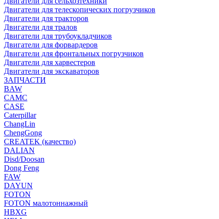
Двигатели для сельхозтехники
Двигатели для телескопических погрузчиков
Двигатели для тракторов
Двигатели для тралов
Двигатели для трубоукладчиков
Двигатели для форвардеров
Двигатели для фронтальных погрузчиков
Двигатели для харвестеров
Двигатели для экскаваторов
ЗАПЧАСТИ
BAW
CAMC
CASE
Caterpillar
ChangLin
ChengGong
CREATEK (качество)
DALIAN
Disd/Doosan
Dong Feng
FAW
DAYUN
FOTON
FOTON малотоннажный
HBXG