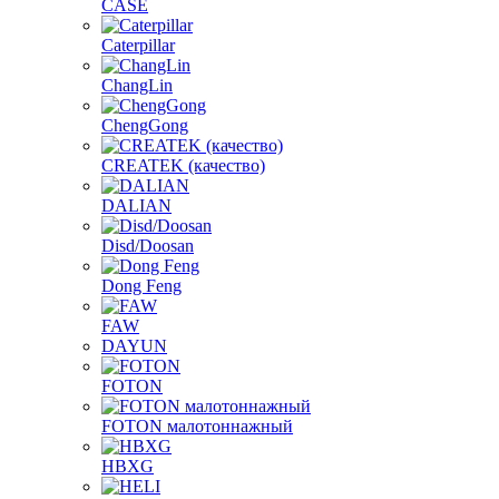
CASE
Caterpillar
ChangLin
ChengGong
CREATEK (качество)
DALIAN
Disd/Doosan
Dong Feng
FAW
DAYUN
FOTON
FOTON малотоннажный
HBXG