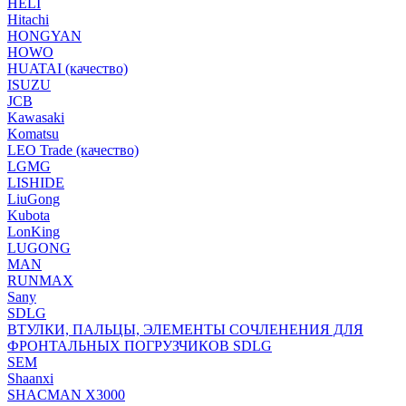
HELI
Hitachi
HONGYAN
HOWO
HUATAI (качество)
ISUZU
JCB
Kawasaki
Komatsu
LEO Trade (качество)
LGMG
LISHIDE
LiuGong
Kubota
LonKing
LUGONG
MAN
RUNMAX
Sany
SDLG
ВТУЛКИ, ПАЛЬЦЫ, ЭЛЕМЕНТЫ СОЧЛЕНЕНИЯ ДЛЯ
ФРОНТАЛЬНЫХ ПОГРУЗЧИКОВ SDLG
SEM
Shaanxi
SHACMAN X3000