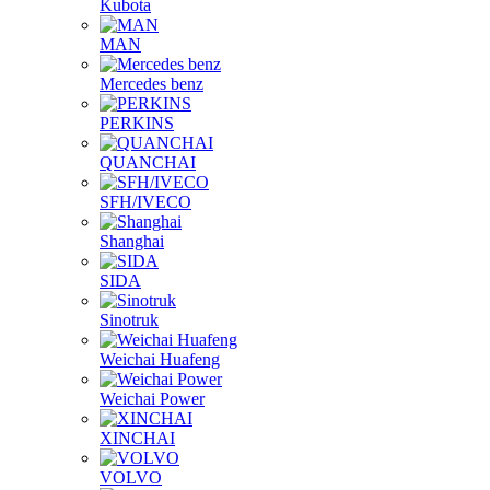
Kubota
MAN
Mercedes benz
PERKINS
QUANCHAI
SFH/IVECO
Shanghai
SIDA
Sinotruk
Weichai Huafeng
Weichai Power
XINCHAI
VOLVO