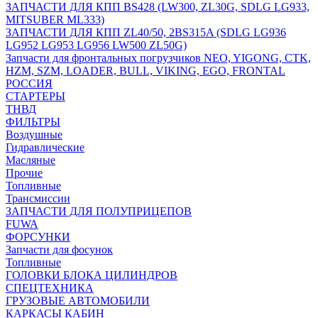
ЗАПЧАСТИ ДЛЯ КПП BS428 (LW300, ZL30G, SDLG LG933,
MITSUBER ML333)
ЗАПЧАСТИ ДЛЯ КПП ZL40/50, 2BS315A (SDLG LG936
LG952 LG953 LG956 LW500 ZL50G)
Запчасти для фронтальных погрузчиков NEO, YIGONG, CTK,
HZM, SZM, LOADER, BULL, VIKING, EGO, FRONTAL
РОССИЯ
СТАРТЕРЫ
ТНВД
ФИЛЬТРЫ
Воздушные
Гидравлические
Масляные
Прочие
Топливные
Трансмиссии
ЗАПЧАСТИ ДЛЯ ПОЛУПРИЦЕПОВ
FUWA
ФОРСУНКИ
Запчасти для фосунок
Топливные
ГОЛОВКИ БЛОКА ЦИЛИНДРОВ
СПЕЦТЕХНИКА
ГРУЗОВЫЕ АВТОМОБИЛИ
КАРКАСЫ КАБИН