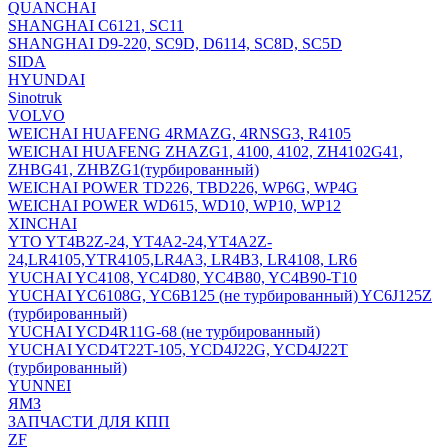
QUANCHAI
SHANGHAI C6121, SC11
SHANGHAI D9-220, SC9D, D6114, SC8D, SC5D
SIDA
HYUNDAI
Sinotruk
VOLVO
WEICHAI HUAFENG 4RMAZG, 4RNSG3, R4105
WEICHAI HUAFENG ZHAZG1, 4100, 4102, ZH4102G41,
ZHBG41, ZHBZG1(турбированный)
WEICHAI POWER TD226, TBD226, WP6G, WP4G
WEICHAI POWER WD615, WD10, WP10, WP12
XINCHAI
YTO YT4B2Z-24, YT4A2-24,YT4A2Z-
24,LR4105,YTR4105,LR4A3, LR4B3, LR4108, LR6
YUCHAI YC4108, YC4D80, YC4B80, YC4B90-T10
YUCHAI YC6108G, YC6B125 (не турбированный) YC6J125Z
(турбированный)
YUCHAI YCD4R11G-68 (не турбированный)
YUCHAI YCD4T22T-105, YCD4J22G, YCD4J22T
(турбированный)
YUNNEI
ЯМЗ
ЗАПЧАСТИ ДЛЯ КПП
ZF