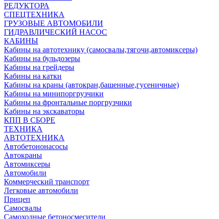
РЕДУКТОРА
СПЕЦТЕХНИКА
ГРУЗОВЫЕ АВТОМОБИЛИ
ГИДРАВЛИЧЕСКИЙ НАСОС
КАБИНЫ
Кабины на автотехнику (самосвалы,тягочи,автомиксеры)
Кабины на бульдозеры
Кабины на грейдеры
Кабины на катки
Кабины на краны (автокран,башенные,гусеничные)
Кабины на минипоргрузчики
Кабины на фронтальные поргрузчики
Кабины на экскаваторы
КПП В СБОРЕ
ТЕХНИКА
АВТОТЕХНИКА
Автобетононасосы
Автокраны
Автомиксеры
Автомобили
Коммерческий транспорт
Легковые автомобили
Прицеп
Самосвалы
Самоходные бетоносмесители