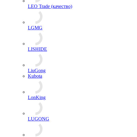
LEO Trade (качество)
LGMG
LISHIDE
LiuGong
Kubota
LonKing
LUGONG