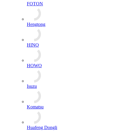
FOTON
Hengtong
HINO
HOWO
Isuzu
Komatsu
Huafeng Dongli