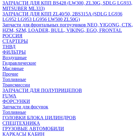
ЗАПЧАСТИ ДЛЯ КПП BS428 (LW300, ZL30G, SDLG LG933,
MITSUBER ML333)
ЗАПЧАСТИ ДЛЯ КПП ZL40/50, 2BS315A (SDLG LG936
LG952 LG953 LG956 LW500 ZL50G)
Запчасти для фронтальных погрузчиков NEO, YIGONG, CTK,
HZM, SZM, LOADER, BULL, VIKING, EGO, FRONTAL
РОССИЯ
СТАРТЕРЫ
ТНВД
ФИЛЬТРЫ
Воздушные
Гидравлические
Масляные
Прочие
Топливные
Трансмиссии
ЗАПЧАСТИ ДЛЯ ПОЛУПРИЦЕПОВ
FUWA
ФОРСУНКИ
Запчасти для фосунок
Топливные
ГОЛОВКИ БЛОКА ЦИЛИНДРОВ
СПЕЦТЕХНИКА
ГРУЗОВЫЕ АВТОМОБИЛИ
КАРКАСЫ КАБИН