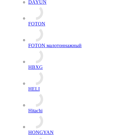
DAYUN
FOTON
FOTON малотоннажный
HBXG
HELI
Hitachi
HONGYAN