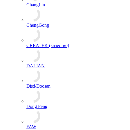
ChangLin
ChengGong
CREATEK (качество)
DALIAN
Disd/Doosan
Dong Feng
FAW