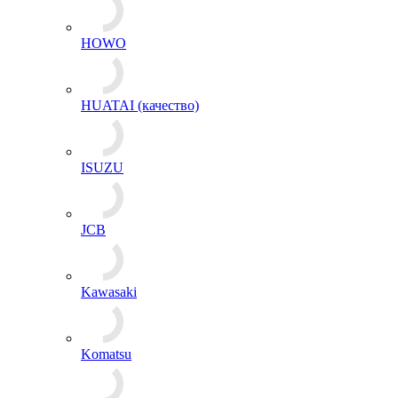
HOWO
HUATAI (качество)
ISUZU
JCB
Kawasaki
Komatsu