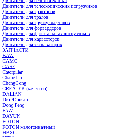
Двигатели для сельхозтехники
Двигатели для телескопических погрузчиков
Двигатели для тракторов
Двигатели для тралов
Двигатели для трубоукладчиков
Двигатели для форвардеров
Двигатели для фронтальных погрузчиков
Двигатели для харвестеров
Двигатели для экскаваторов
ЗАПЧАСТИ
BAW
CAMC
CASE
Caterpillar
ChangLin
ChengGong
CREATEK (качество)
DALIAN
Disd/Doosan
Dong Feng
FAW
DAYUN
FOTON
FOTON малотоннажный
HBXG