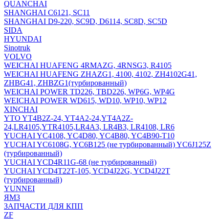
QUANCHAI
SHANGHAI C6121, SC11
SHANGHAI D9-220, SC9D, D6114, SC8D, SC5D
SIDA
HYUNDAI
Sinotruk
VOLVO
WEICHAI HUAFENG 4RMAZG, 4RNSG3, R4105
WEICHAI HUAFENG ZHAZG1, 4100, 4102, ZH4102G41,
ZHBG41, ZHBZG1(турбированный)
WEICHAI POWER TD226, TBD226, WP6G, WP4G
WEICHAI POWER WD615, WD10, WP10, WP12
XINCHAI
YTO YT4B2Z-24, YT4A2-24,YT4A2Z-
24,LR4105,YTR4105,LR4A3, LR4B3, LR4108, LR6
YUCHAI YC4108, YC4D80, YC4B80, YC4B90-T10
YUCHAI YC6108G, YC6B125 (не турбированный) YC6J125Z
(турбированный)
YUCHAI YCD4R11G-68 (не турбированный)
YUCHAI YCD4T22T-105, YCD4J22G, YCD4J22T
(турбированный)
YUNNEI
ЯМЗ
ЗАПЧАСТИ ДЛЯ КПП
ZF