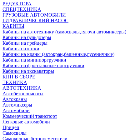
РЕДУКТОРА
СПЕЦТЕХНИКА
ГРУЗОВЫЕ АВТОМОБИЛИ
ГИДРАВЛИЧЕСКИЙ НАСОС
КАБИНЫ
Кабины на автотехнику (самосвалы,тягочи,автомиксеры)
Кабины на бульдозеры
Кабины на грейдеры
Кабины на катки
Кабины на краны (автокран,башенные,гусеничные)
Кабины на минипоргрузчики
Кабины на фронтальные поргрузчики
Кабины на экскаваторы
КПП В СБОРЕ
ТЕХНИКА
АВТОТЕХНИКА
Автобетононасосы
Автокраны
Автомиксеры
Автомобили
Коммерческий транспорт
Легковые автомобили
Прицеп
Самосвалы
Самоходные бетоносмесители