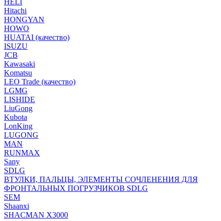
HELI
Hitachi
HONGYAN
HOWO
HUATAI (качество)
ISUZU
JCB
Kawasaki
Komatsu
LEO Trade (качество)
LGMG
LISHIDE
LiuGong
Kubota
LonKing
LUGONG
MAN
RUNMAX
Sany
SDLG
ВТУЛКИ, ПАЛЬЦЫ, ЭЛЕМЕНТЫ СОЧЛЕНЕНИЯ ДЛЯ
ФРОНТАЛЬНЫХ ПОГРУЗЧИКОВ SDLG
SEM
Shaanxi
SHACMAN X3000