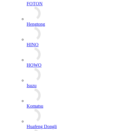
FOTON
Hengtong
HINO
HOWO
Isuzu
Komatsu
Huafeng Dongli