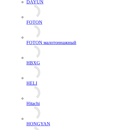
DAYUN
FOTON
FOTON малотоннажный
HBXG
HELI
Hitachi
HONGYAN