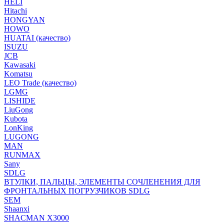
HELI
Hitachi
HONGYAN
HOWO
HUATAI (качество)
ISUZU
JCB
Kawasaki
Komatsu
LEO Trade (качество)
LGMG
LISHIDE
LiuGong
Kubota
LonKing
LUGONG
MAN
RUNMAX
Sany
SDLG
ВТУЛКИ, ПАЛЬЦЫ, ЭЛЕМЕНТЫ СОЧЛЕНЕНИЯ ДЛЯ
ФРОНТАЛЬНЫХ ПОГРУЗЧИКОВ SDLG
SEM
Shaanxi
SHACMAN X3000