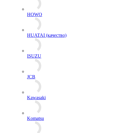
HOWO
HUATAI (качество)
ISUZU
JCB
Kawasaki
Komatsu