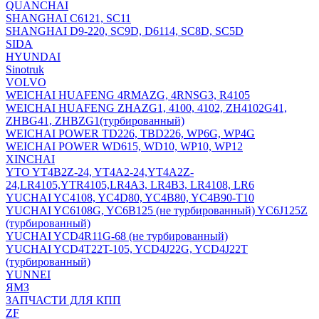
QUANCHAI
SHANGHAI C6121, SC11
SHANGHAI D9-220, SC9D, D6114, SC8D, SC5D
SIDA
HYUNDAI
Sinotruk
VOLVO
WEICHAI HUAFENG 4RMAZG, 4RNSG3, R4105
WEICHAI HUAFENG ZHAZG1, 4100, 4102, ZH4102G41,
ZHBG41, ZHBZG1(турбированный)
WEICHAI POWER TD226, TBD226, WP6G, WP4G
WEICHAI POWER WD615, WD10, WP10, WP12
XINCHAI
YTO YT4B2Z-24, YT4A2-24,YT4A2Z-
24,LR4105,YTR4105,LR4A3, LR4B3, LR4108, LR6
YUCHAI YC4108, YC4D80, YC4B80, YC4B90-T10
YUCHAI YC6108G, YC6B125 (не турбированный) YC6J125Z
(турбированный)
YUCHAI YCD4R11G-68 (не турбированный)
YUCHAI YCD4T22T-105, YCD4J22G, YCD4J22T
(турбированный)
YUNNEI
ЯМЗ
ЗАПЧАСТИ ДЛЯ КПП
ZF