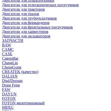
Двигатели для сельхозтехники
Двигатели для телескопических погрузчиков
Двигатели для тракторов
Двигатели для тралов
Двигатели для трубоукладчиков
Двигатели для форвардеров
Двигатели для фронтальных погрузчиков
Двигатели для харвестеров
Двигатели для экскаваторов
ЗАПЧАСТИ
BAW
CAMC
CASE
Caterpillar
ChangLin
ChengGong
CREATEK (качество)
DALIAN
Disd/Doosan
Dong Feng
FAW
DAYUN
FOTON
FOTON малотоннажный
HBXG