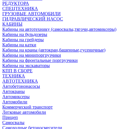
РЕДУКТОРА
СПЕЦТЕХНИКА
ГРУЗОВЫЕ АВТОМОБИЛИ
ГИДРАВЛИЧЕСКИЙ НАСОС
КАБИНЫ
Кабины на автотехнику (самосвалы,тягочи,автомиксеры)
Кабины на бульдозеры
Кабины на грейдеры
Кабины на катки
Кабины на краны (автокран,башенные,гусеничные)
Кабины на минипоргрузчики
Кабины на фронтальные поргрузчики
Кабины на экскаваторы
КПП В СБОРЕ
ТЕХНИКА
АВТОТЕХНИКА
Автобетононасосы
Автокраны
Автомиксеры
Автомобили
Коммерческий транспорт
Легковые автомобили
Прицеп
Самосвалы
Самоходные бетоносмесители