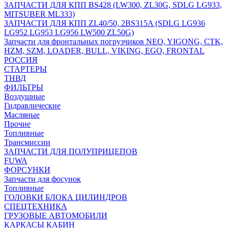
ЗАПЧАСТИ ДЛЯ КПП BS428 (LW300, ZL30G, SDLG LG933,
MITSUBER ML333)
ЗАПЧАСТИ ДЛЯ КПП ZL40/50, 2BS315A (SDLG LG936
LG952 LG953 LG956 LW500 ZL50G)
Запчасти для фронтальных погрузчиков NEO, YIGONG, CTK,
HZM, SZM, LOADER, BULL, VIKING, EGO, FRONTAL
РОССИЯ
СТАРТЕРЫ
ТНВД
ФИЛЬТРЫ
Воздушные
Гидравлические
Масляные
Прочие
Топливные
Трансмиссии
ЗАПЧАСТИ ДЛЯ ПОЛУПРИЦЕПОВ
FUWA
ФОРСУНКИ
Запчасти для фосунок
Топливные
ГОЛОВКИ БЛОКА ЦИЛИНДРОВ
СПЕЦТЕХНИКА
ГРУЗОВЫЕ АВТОМОБИЛИ
КАРКАСЫ КАБИН