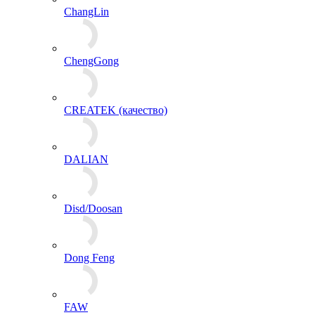
ChangLin
ChengGong
CREATEK (качество)
DALIAN
Disd/Doosan
Dong Feng
FAW