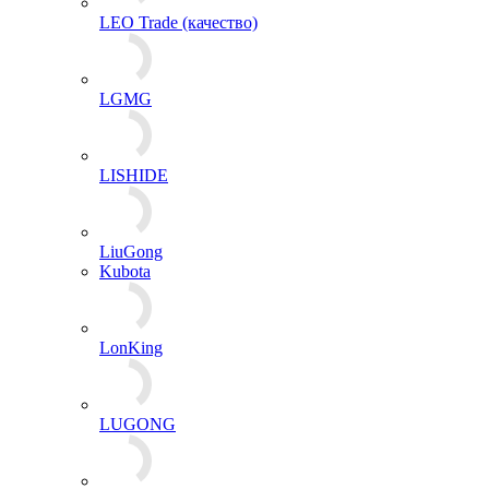
LEO Trade (качество)
LGMG
LISHIDE
LiuGong
Kubota
LonKing
LUGONG