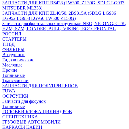
ЗАПЧАСТИ ДЛЯ КПП BS428 (LW300, ZL30G, SDLG LG933,
MITSUBER ML333)
ЗАПЧАСТИ ДЛЯ КПП ZL40/50, 2BS315A (SDLG LG936
LG952 LG953 LG956 LW500 ZL50G)
Запчасти для фронтальных погрузчиков NEO, YIGONG, CTK,
HZM, SZM, LOADER, BULL, VIKING, EGO, FRONTAL
РОССИЯ
СТАРТЕРЫ
ТНВД
ФИЛЬТРЫ
Воздушные
Гидравлические
Масляные
Прочие
Топливные
Трансмиссии
ЗАПЧАСТИ ДЛЯ ПОЛУПРИЦЕПОВ
FUWA
ФОРСУНКИ
Запчасти для фосунок
Топливные
ГОЛОВКИ БЛОКА ЦИЛИНДРОВ
СПЕЦТЕХНИКА
ГРУЗОВЫЕ АВТОМОБИЛИ
КАРКАСЫ КАБИН