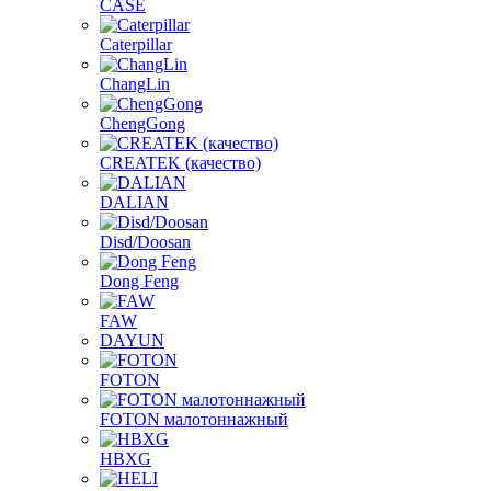
CASE
Caterpillar
ChangLin
ChengGong
CREATEK (качество)
DALIAN
Disd/Doosan
Dong Feng
FAW
DAYUN
FOTON
FOTON малотоннажный
HBXG