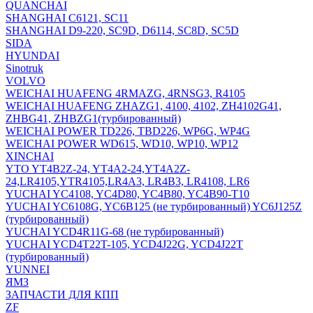
QUANCHAI
SHANGHAI C6121, SC11
SHANGHAI D9-220, SC9D, D6114, SC8D, SC5D
SIDA
HYUNDAI
Sinotruk
VOLVO
WEICHAI HUAFENG 4RMAZG, 4RNSG3, R4105
WEICHAI HUAFENG ZHAZG1, 4100, 4102, ZH4102G41,
ZHBG41, ZHBZG1(турбированный)
WEICHAI POWER TD226, TBD226, WP6G, WP4G
WEICHAI POWER WD615, WD10, WP10, WP12
XINCHAI
YTO YT4B2Z-24, YT4A2-24,YT4A2Z-
24,LR4105,YTR4105,LR4A3, LR4B3, LR4108, LR6
YUCHAI YC4108, YC4D80, YC4B80, YC4B90-T10
YUCHAI YC6108G, YC6B125 (не турбированный) YC6J125Z
(турбированный)
YUCHAI YCD4R11G-68 (не турбированный)
YUCHAI YCD4T22T-105, YCD4J22G, YCD4J22T
(турбированный)
YUNNEI
ЯМЗ
ЗАПЧАСТИ ДЛЯ КПП
ZF