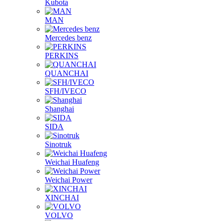
Kubota
MAN
Mercedes benz
PERKINS
QUANCHAI
SFH/IVECO
Shanghai
SIDA
Sinotruk
Weichai Huafeng
Weichai Power
XINCHAI
VOLVO