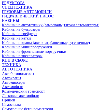
РЕДУКТОРА
СПЕЦТЕХНИКА
ГРУЗОВЫЕ АВТОМОБИЛИ
ГИДРАВЛИЧЕСКИЙ НАСОС
КАБИНЫ
Кабины на автотехнику (самосвалы,тягочи,автомиксеры)
Кабины на бульдозеры
Кабины на грейдеры
Кабины на катки
Кабины на краны (автокран,башенные,гусеничные)
Кабины на минипоргрузчики
Кабины на фронтальные поргрузчики
Кабины на экскаваторы
КПП В СБОРЕ
ТЕХНИКА
АВТОТЕХНИКА
Автобетононасосы
Автокраны
Автомиксеры
Автомобили
Коммерческий транспорт
Легковые автомобили
Прицеп
Самосвалы
Самоходные бетоносмесители