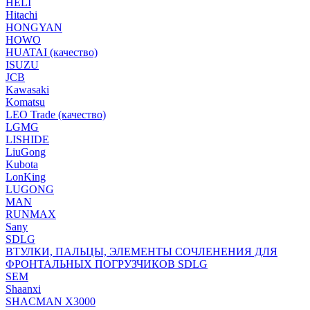
HELI
Hitachi
HONGYAN
HOWO
HUATAI (качество)
ISUZU
JCB
Kawasaki
Komatsu
LEO Trade (качество)
LGMG
LISHIDE
LiuGong
Kubota
LonKing
LUGONG
MAN
RUNMAX
Sany
SDLG
ВТУЛКИ, ПАЛЬЦЫ, ЭЛЕМЕНТЫ СОЧЛЕНЕНИЯ ДЛЯ
ФРОНТАЛЬНЫХ ПОГРУЗЧИКОВ SDLG
SEM
Shaanxi
SHACMAN X3000