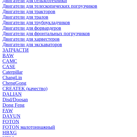
Двигатели для сельхозтехники
Двигатели для телескопических погрузчиков
Двигатели для тракторов
Двигатели для тралов
Двигатели для трубоукладчиков
Двигатели для форвардеров
Двигатели для фронтальных погрузчиков
Двигатели для харвестеров
Двигатели для экскаваторов
ЗАПЧАСТИ
BAW
CAMC
CASE
Caterpillar
ChangLin
ChengGong
CREATEK (качество)
DALIAN
Disd/Doosan
Dong Feng
FAW
DAYUN
FOTON
FOTON малотоннажный
HBXG