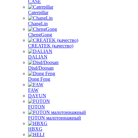
CASE
Caterpillar
ChangLin
ChengGong
CREATEK (качество)
DALIAN
Disd/Doosan
Dong Feng
FAW
DAYUN
FOTON
FOTON малотоннажный
HBXG