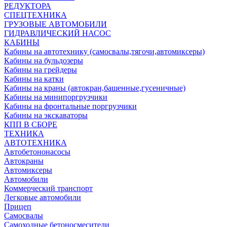
РЕДУКТОРА
СПЕЦТЕХНИКА
ГРУЗОВЫЕ АВТОМОБИЛИ
ГИДРАВЛИЧЕСКИЙ НАСОС
КАБИНЫ
Кабины на автотехнику (самосвалы,тягочи,автомиксеры)
Кабины на бульдозеры
Кабины на грейдеры
Кабины на катки
Кабины на краны (автокран,башенные,гусеничные)
Кабины на минипоргрузчики
Кабины на фронтальные поргрузчики
Кабины на экскаваторы
КПП В СБОРЕ
ТЕХНИКА
АВТОТЕХНИКА
Автобетононасосы
Автокраны
Автомиксеры
Автомобили
Коммерческий транспорт
Легковые автомобили
Прицеп
Самосвалы
Самоходные бетоносмесители