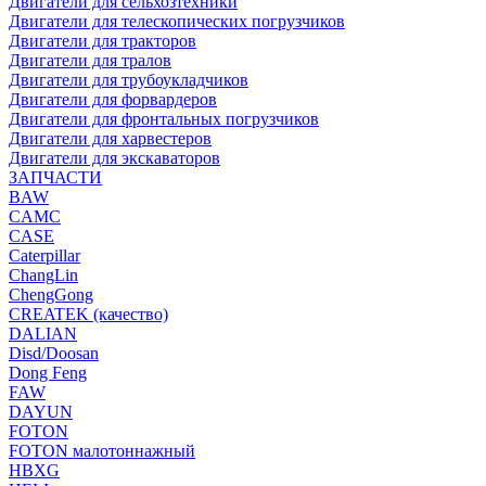
Двигатели для сельхозтехники
Двигатели для телескопических погрузчиков
Двигатели для тракторов
Двигатели для тралов
Двигатели для трубоукладчиков
Двигатели для форвардеров
Двигатели для фронтальных погрузчиков
Двигатели для харвестеров
Двигатели для экскаваторов
ЗАПЧАСТИ
BAW
CAMC
CASE
Caterpillar
ChangLin
ChengGong
CREATEK (качество)
DALIAN
Disd/Doosan
Dong Feng
FAW
DAYUN
FOTON
FOTON малотоннажный
HBXG