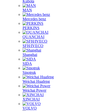
Kubota
MAN
Mercedes benz
PERKINS
QUANCHAI
SFH/IVECO
Shanghai
SIDA
Sinotruk
Weichai Huafeng
Weichai Power
XINCHAI
VOLVO