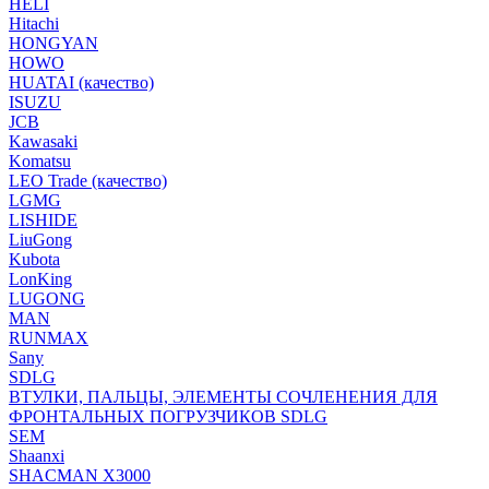
HELI
Hitachi
HONGYAN
HOWO
HUATAI (качество)
ISUZU
JCB
Kawasaki
Komatsu
LEO Trade (качество)
LGMG
LISHIDE
LiuGong
Kubota
LonKing
LUGONG
MAN
RUNMAX
Sany
SDLG
ВТУЛКИ, ПАЛЬЦЫ, ЭЛЕМЕНТЫ СОЧЛЕНЕНИЯ ДЛЯ
ФРОНТАЛЬНЫХ ПОГРУЗЧИКОВ SDLG
SEM
Shaanxi
SHACMAN X3000