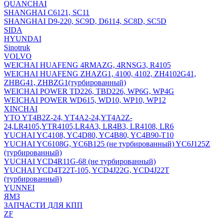
QUANCHAI
SHANGHAI C6121, SC11
SHANGHAI D9-220, SC9D, D6114, SC8D, SC5D
SIDA
HYUNDAI
Sinotruk
VOLVO
WEICHAI HUAFENG 4RMAZG, 4RNSG3, R4105
WEICHAI HUAFENG ZHAZG1, 4100, 4102, ZH4102G41,
ZHBG41, ZHBZG1(турбированный)
WEICHAI POWER TD226, TBD226, WP6G, WP4G
WEICHAI POWER WD615, WD10, WP10, WP12
XINCHAI
YTO YT4B2Z-24, YT4A2-24,YT4A2Z-
24,LR4105,YTR4105,LR4A3, LR4B3, LR4108, LR6
YUCHAI YC4108, YC4D80, YC4B80, YC4B90-T10
YUCHAI YC6108G, YC6B125 (не турбированный) YC6J125Z
(турбированный)
YUCHAI YCD4R11G-68 (не турбированный)
YUCHAI YCD4T22T-105, YCD4J22G, YCD4J22T
(турбированный)
YUNNEI
ЯМЗ
ЗАПЧАСТИ ДЛЯ КПП
ZF