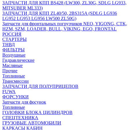
ЗАПЧАСТИ ДЛЯ КПП BS428 (LW300, ZL30G, SDLG LG933,
MITSUBER ML333)
ЗАПЧАСТИ ДЛЯ КПП ZL40/50, 2BS315A (SDLG LG936
LG952 LG953 LG956 LW500 ZL50G)
Запчасти для фронтальных погрузчиков NEO, YIGONG, CTK,
HZM, SZM, LOADER, BULL, VIKING, EGO, FRONTAL
РОССИЯ
СТАРТЕРЫ
ТНВД
ФИЛЬТРЫ
Воздушные
Гидравлические
Масляные
Прочие
Топливные
Трансмиссии
ЗАПЧАСТИ ДЛЯ ПОЛУПРИЦЕПОВ
FUWA
ФОРСУНКИ
Запчасти для фосунок
Топливные
ГОЛОВКИ БЛОКА ЦИЛИНДРОВ
СПЕЦТЕХНИКА
ГРУЗОВЫЕ АВТОМОБИЛИ
КАРКАСЫ КАБИН