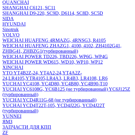
QUANCHAI
SHANGHAI C6121, SC11
SHANGHAI D9-220, SC9D, D6114, SC8D, SC5D
SIDA
HYUNDAI
Sinotruk
VOLVO
WEICHAI HUAFENG 4RMAZG, 4RNSG3, R4105
WEICHAI HUAFENG ZHAZG1, 4100, 4102, ZH4102G41,
ZHBG41, ZHBZG1(турбированный)
WEICHAI POWER TD226, TBD226, WP6G, WP4G
WEICHAI POWER WD615, WD10, WP10, WP12
XINCHAI
YTO YT4B2Z-24, YT4A2-24,YT4A2Z-
24,LR4105,YTR4105,LR4A3, LR4B3, LR4108, LR6
YUCHAI YC4108, YC4D80, YC4B80, YC4B90-T10
YUCHAI YC6108G, YC6B125 (не турбированный) YC6J125Z
(турбированный)
YUCHAI YCD4R11G-68 (не турбированный)
YUCHAI YCD4T22T-105, YCD4J22G, YCD4J22T
(турбированный)
YUNNEI
ЯМЗ
ЗАПЧАСТИ ДЛЯ КПП
ZF