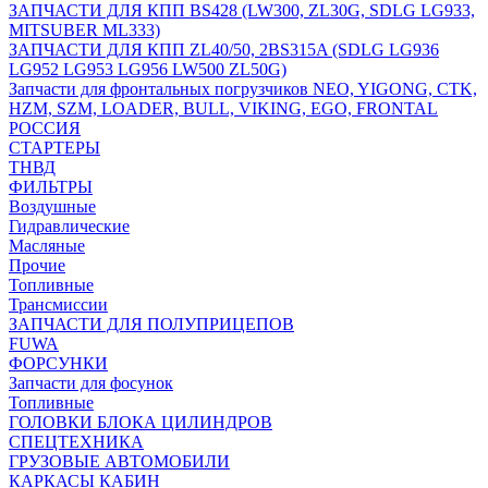
ЗАПЧАСТИ ДЛЯ КПП BS428 (LW300, ZL30G, SDLG LG933,
MITSUBER ML333)
ЗАПЧАСТИ ДЛЯ КПП ZL40/50, 2BS315A (SDLG LG936
LG952 LG953 LG956 LW500 ZL50G)
Запчасти для фронтальных погрузчиков NEO, YIGONG, CTK,
HZM, SZM, LOADER, BULL, VIKING, EGO, FRONTAL
РОССИЯ
СТАРТЕРЫ
ТНВД
ФИЛЬТРЫ
Воздушные
Гидравлические
Масляные
Прочие
Топливные
Трансмиссии
ЗАПЧАСТИ ДЛЯ ПОЛУПРИЦЕПОВ
FUWA
ФОРСУНКИ
Запчасти для фосунок
Топливные
ГОЛОВКИ БЛОКА ЦИЛИНДРОВ
СПЕЦТЕХНИКА
ГРУЗОВЫЕ АВТОМОБИЛИ
КАРКАСЫ КАБИН