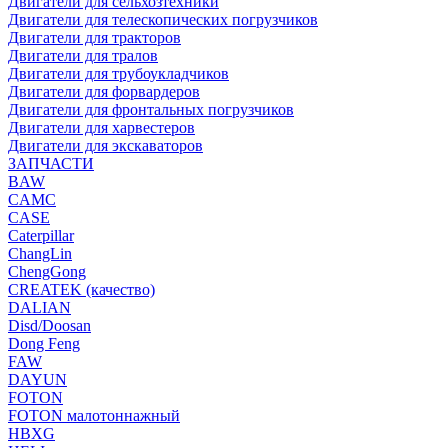
Двигатели для сельхозтехники
Двигатели для телескопических погрузчиков
Двигатели для тракторов
Двигатели для тралов
Двигатели для трубоукладчиков
Двигатели для форвардеров
Двигатели для фронтальных погрузчиков
Двигатели для харвестеров
Двигатели для экскаваторов
ЗАПЧАСТИ
BAW
CAMC
CASE
Caterpillar
ChangLin
ChengGong
CREATEK (качество)
DALIAN
Disd/Doosan
Dong Feng
FAW
DAYUN
FOTON
FOTON малотоннажный
HBXG