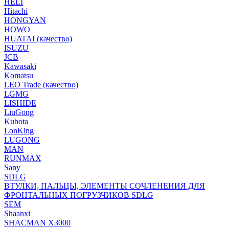
HELI
Hitachi
HONGYAN
HOWO
HUATAI (качество)
ISUZU
JCB
Kawasaki
Komatsu
LEO Trade (качество)
LGMG
LISHIDE
LiuGong
Kubota
LonKing
LUGONG
MAN
RUNMAX
Sany
SDLG
ВТУЛКИ, ПАЛЬЦЫ, ЭЛЕМЕНТЫ СОЧЛЕНЕНИЯ ДЛЯ
ФРОНТАЛЬНЫХ ПОГРУЗЧИКОВ SDLG
SEM
Shaanxi
SHACMAN X3000