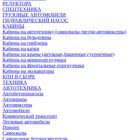
РЕДУКТОРА
СПЕЦТЕХНИКА
ГРУЗОВЫЕ АВТОМОБИЛИ
ГИДРАВЛИЧЕСКИЙ НАСОС
КАБИНЫ
Кабины на автотехнику (самосвалы,тягочи,автомиксеры)
Кабины на бульдозеры
Кабины на грейдеры
Кабины на катки
Кабины на краны (автокран,башенные,гусеничные)
Кабины на минипоргрузчики
Кабины на фронтальные поргрузчики
Кабины на экскаваторы
КПП В СБОРЕ
ТЕХНИКА
АВТОТЕХНИКА
Автобетононасосы
Автокраны
Автомиксеры
Автомобили
Коммерческий транспорт
Легковые автомобили
Прицеп
Самосвалы
Самоходные бетоносмесители