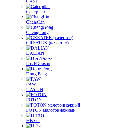
CASE
Caterpillar
ChangLin
ChengGong
CREATEK (качество)
DALIAN
Disd/Doosan
Dong Feng
FAW
DAYUN
FOTON
FOTON малотоннажный
HBXG