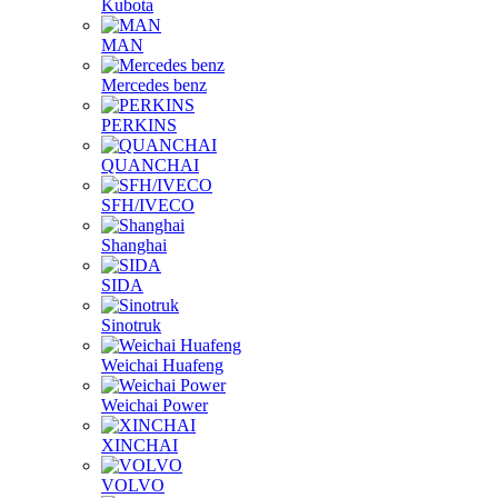
Kubota
MAN
Mercedes benz
PERKINS
QUANCHAI
SFH/IVECO
Shanghai
SIDA
Sinotruk
Weichai Huafeng
Weichai Power
XINCHAI
VOLVO