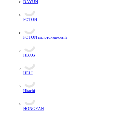
DAYUN
FOTON
FOTON малотоннажный
HBXG
HELI
Hitachi
HONGYAN