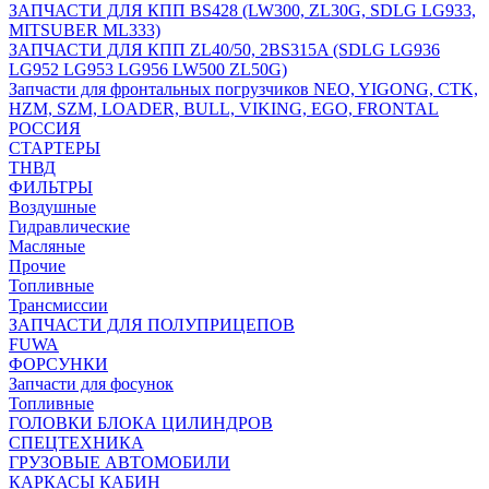
ЗАПЧАСТИ ДЛЯ КПП BS428 (LW300, ZL30G, SDLG LG933,
MITSUBER ML333)
ЗАПЧАСТИ ДЛЯ КПП ZL40/50, 2BS315A (SDLG LG936
LG952 LG953 LG956 LW500 ZL50G)
Запчасти для фронтальных погрузчиков NEO, YIGONG, CTK,
HZM, SZM, LOADER, BULL, VIKING, EGO, FRONTAL
РОССИЯ
СТАРТЕРЫ
ТНВД
ФИЛЬТРЫ
Воздушные
Гидравлические
Масляные
Прочие
Топливные
Трансмиссии
ЗАПЧАСТИ ДЛЯ ПОЛУПРИЦЕПОВ
FUWA
ФОРСУНКИ
Запчасти для фосунок
Топливные
ГОЛОВКИ БЛОКА ЦИЛИНДРОВ
СПЕЦТЕХНИКА
ГРУЗОВЫЕ АВТОМОБИЛИ
КАРКАСЫ КАБИН