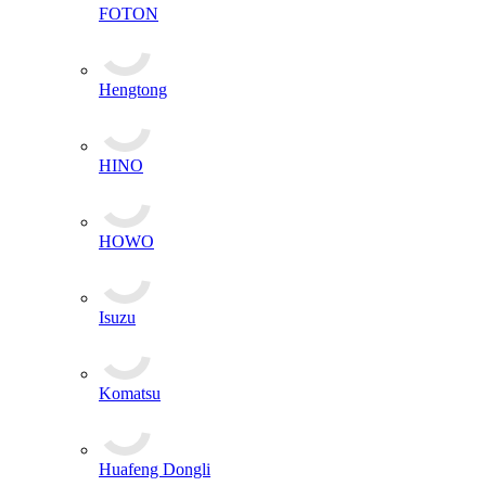
FOTON
Hengtong
HINO
HOWO
Isuzu
Komatsu
Huafeng Dongli