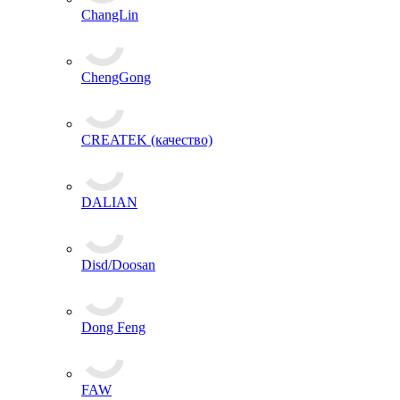
ChangLin
ChengGong
CREATEK (качество)
DALIAN
Disd/Doosan
Dong Feng
FAW