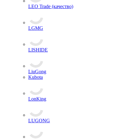
LEO Trade (качество)
LGMG
LISHIDE
LiuGong
Kubota
LonKing
LUGONG