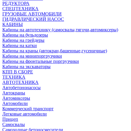
РЕДУКТОРА
СПЕЦТЕХНИКА
ГРУЗОВЫЕ АВТОМОБИЛИ
ГИДРАВЛИЧЕСКИЙ НАСОС
КАБИНЫ
Кабины на автотехнику (самосвалы,тягочи,автомиксеры)
Кабины на бульдозеры
Кабины на грейдеры
Кабины на катки
Кабины на краны (автокран,башенные,гусеничные)
Кабины на минипоргрузчики
Кабины на фронтальные поргрузчики
Кабины на экскаваторы
КПП В СБОРЕ
ТЕХНИКА
АВТОТЕХНИКА
Автобетононасосы
Автокраны
Автомиксеры
Автомобили
Коммерческий транспорт
Легковые автомобили
Прицеп
Самосвалы
Самоходные бетоносмесители