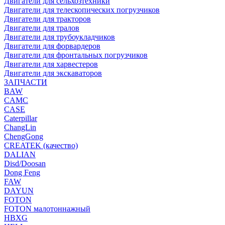
Двигатели для сельхозтехники
Двигатели для телескопических погрузчиков
Двигатели для тракторов
Двигатели для тралов
Двигатели для трубоукладчиков
Двигатели для форвардеров
Двигатели для фронтальных погрузчиков
Двигатели для харвестеров
Двигатели для экскаваторов
ЗАПЧАСТИ
BAW
CAMC
CASE
Caterpillar
ChangLin
ChengGong
CREATEK (качество)
DALIAN
Disd/Doosan
Dong Feng
FAW
DAYUN
FOTON
FOTON малотоннажный
HBXG