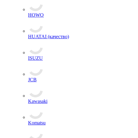
HOWO
HUATAI (качество)
ISUZU
JCB
Kawasaki
Komatsu