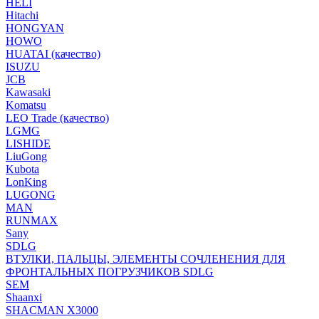
HELI
Hitachi
HONGYAN
HOWO
HUATAI (качество)
ISUZU
JCB
Kawasaki
Komatsu
LEO Trade (качество)
LGMG
LISHIDE
LiuGong
Kubota
LonKing
LUGONG
MAN
RUNMAX
Sany
SDLG
ВТУЛКИ, ПАЛЬЦЫ, ЭЛЕМЕНТЫ СОЧЛЕНЕНИЯ ДЛЯ
ФРОНТАЛЬНЫХ ПОГРУЗЧИКОВ SDLG
SEM
Shaanxi
SHACMAN X3000