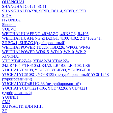
QUANCHAI
SHANGHAI C6121, SC11
SHANGHAI D9-220, SC9D, D6114, SC8D, SC5D
SIDA
HYUNDAI
Sinotruk
VOLVO
WEICHAI HUAFENG 4RMAZG, 4RNSG3, R4105
WEICHAI HUAFENG ZHAZG1, 4100, 4102, ZH4102G41,
ZHBG41, ZHBZG1(турбированный)
WEICHAI POWER TD226, TBD226, WP6G, WP4G
WEICHAI POWER WD615, WD10, WP10, WP12
XINCHAI
YTO YT4B2Z-24, YT4A2-24,YT4A2Z-
24,LR4105,YTR4105,LR4A3, LR4B3, LR4108, LR6
YUCHAI YC4108, YC4D80, YC4B80, YC4B90-T10
YUCHAI YC6108G, YC6B125 (не турбированный) YC6J125Z
(турбированный)
YUCHAI YCD4R11G-68 (не турбированный)
YUCHAI YCD4T22T-105, YCD4J22G, YCD4J22T
(турбированный)
YUNNEI
ЯМЗ
ЗАПЧАСТИ ДЛЯ КПП
ZF