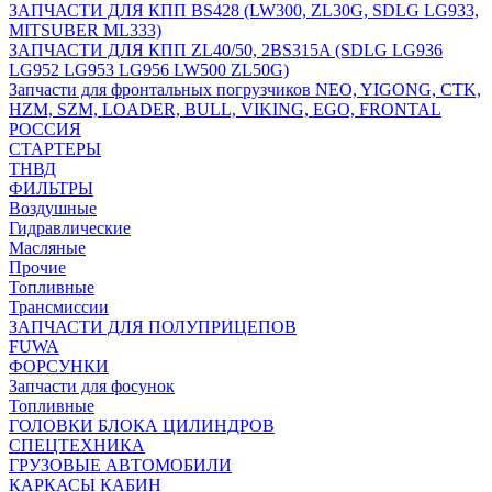
ЗАПЧАСТИ ДЛЯ КПП BS428 (LW300, ZL30G, SDLG LG933,
MITSUBER ML333)
ЗАПЧАСТИ ДЛЯ КПП ZL40/50, 2BS315A (SDLG LG936
LG952 LG953 LG956 LW500 ZL50G)
Запчасти для фронтальных погрузчиков NEO, YIGONG, CTK,
HZM, SZM, LOADER, BULL, VIKING, EGO, FRONTAL
РОССИЯ
СТАРТЕРЫ
ТНВД
ФИЛЬТРЫ
Воздушные
Гидравлические
Масляные
Прочие
Топливные
Трансмиссии
ЗАПЧАСТИ ДЛЯ ПОЛУПРИЦЕПОВ
FUWA
ФОРСУНКИ
Запчасти для фосунок
Топливные
ГОЛОВКИ БЛОКА ЦИЛИНДРОВ
СПЕЦТЕХНИКА
ГРУЗОВЫЕ АВТОМОБИЛИ
КАРКАСЫ КАБИН