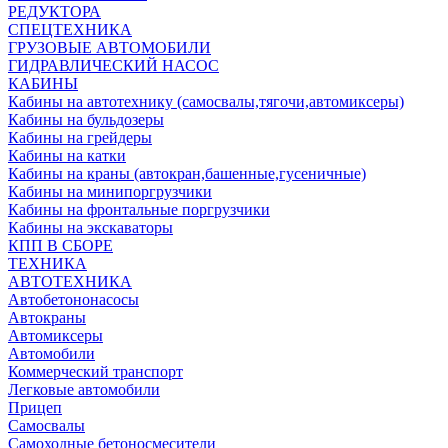
РЕДУКТОРА
СПЕЦТЕХНИКА
ГРУЗОВЫЕ АВТОМОБИЛИ
ГИДРАВЛИЧЕСКИЙ НАСОС
КАБИНЫ
Кабины на автотехнику (самосвалы,тягочи,автомиксеры)
Кабины на бульдозеры
Кабины на грейдеры
Кабины на катки
Кабины на краны (автокран,башенные,гусеничные)
Кабины на минипоргрузчики
Кабины на фронтальные поргрузчики
Кабины на экскаваторы
КПП В СБОРЕ
ТЕХНИКА
АВТОТЕХНИКА
Автобетононасосы
Автокраны
Автомиксеры
Автомобили
Коммерческий транспорт
Легковые автомобили
Прицеп
Самосвалы
Самоходные бетоносмесители