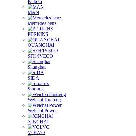
Kubota
MAN
Mercedes benz
PERKINS
QUANCHAI
SFH/IVECO
Shanghai
SIDA
Sinotruk
Weichai Huafeng
Weichai Power
XINCHAI
VOLVO