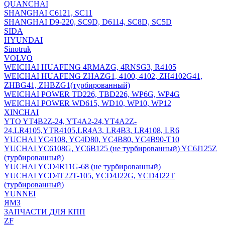
QUANCHAI
SHANGHAI C6121, SC11
SHANGHAI D9-220, SC9D, D6114, SC8D, SC5D
SIDA
HYUNDAI
Sinotruk
VOLVO
WEICHAI HUAFENG 4RMAZG, 4RNSG3, R4105
WEICHAI HUAFENG ZHAZG1, 4100, 4102, ZH4102G41,
ZHBG41, ZHBZG1(турбированный)
WEICHAI POWER TD226, TBD226, WP6G, WP4G
WEICHAI POWER WD615, WD10, WP10, WP12
XINCHAI
YTO YT4B2Z-24, YT4A2-24,YT4A2Z-
24,LR4105,YTR4105,LR4A3, LR4B3, LR4108, LR6
YUCHAI YC4108, YC4D80, YC4B80, YC4B90-T10
YUCHAI YC6108G, YC6B125 (не турбированный) YC6J125Z
(турбированный)
YUCHAI YCD4R11G-68 (не турбированный)
YUCHAI YCD4T22T-105, YCD4J22G, YCD4J22T
(турбированный)
YUNNEI
ЯМЗ
ЗАПЧАСТИ ДЛЯ КПП
ZF