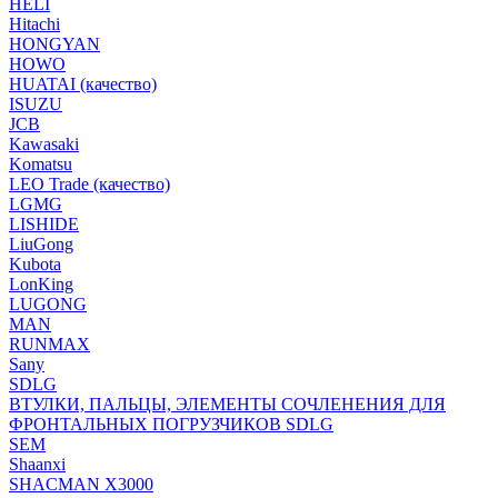
HELI
Hitachi
HONGYAN
HOWO
HUATAI (качество)
ISUZU
JCB
Kawasaki
Komatsu
LEO Trade (качество)
LGMG
LISHIDE
LiuGong
Kubota
LonKing
LUGONG
MAN
RUNMAX
Sany
SDLG
ВТУЛКИ, ПАЛЬЦЫ, ЭЛЕМЕНТЫ СОЧЛЕНЕНИЯ ДЛЯ
ФРОНТАЛЬНЫХ ПОГРУЗЧИКОВ SDLG
SEM
Shaanxi
SHACMAN X3000