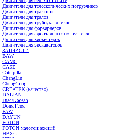
Двигатели для сельхозтехники
Двигатели для телескопических погрузчиков
Двигатели для тракторов
Двигатели для тралов
Двигатели для трубоукладчиков
Двигатели для форвардеров
Двигатели для фронтальных погрузчиков
Двигатели для харвестеров
Двигатели для экскаваторов
ЗАПЧАСТИ
BAW
CAMC
CASE
Caterpillar
ChangLin
ChengGong
CREATEK (качество)
DALIAN
Disd/Doosan
Dong Feng
FAW
DAYUN
FOTON
FOTON малотоннажный
HBXG