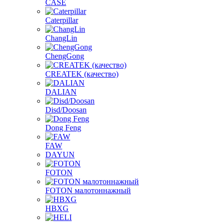
CASE
Caterpillar
ChangLin
ChengGong
CREATEK (качество)
DALIAN
Disd/Doosan
Dong Feng
FAW
DAYUN
FOTON
FOTON малотоннажный
HBXG