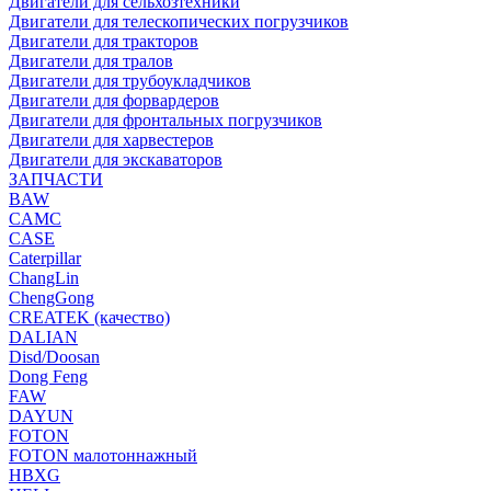
Двигатели для сельхозтехники
Двигатели для телескопических погрузчиков
Двигатели для тракторов
Двигатели для тралов
Двигатели для трубоукладчиков
Двигатели для форвардеров
Двигатели для фронтальных погрузчиков
Двигатели для харвестеров
Двигатели для экскаваторов
ЗАПЧАСТИ
BAW
CAMC
CASE
Caterpillar
ChangLin
ChengGong
CREATEK (качество)
DALIAN
Disd/Doosan
Dong Feng
FAW
DAYUN
FOTON
FOTON малотоннажный
HBXG