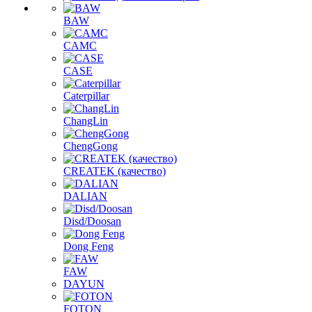
BAW
CAMC
CASE
Caterpillar
ChangLin
ChengGong
CREATEK (качество)
DALIAN
Disd/Doosan
Dong Feng
FAW
DAYUN
FOTON