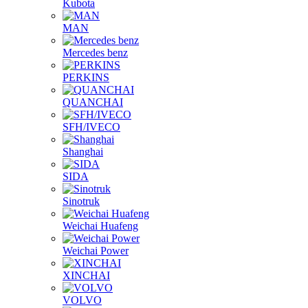
Kubota
MAN
Mercedes benz
PERKINS
QUANCHAI
SFH/IVECO
Shanghai
SIDA
Sinotruk
Weichai Huafeng
Weichai Power
XINCHAI
VOLVO