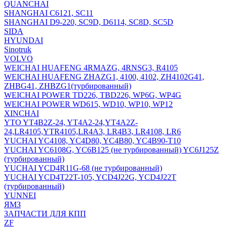
QUANCHAI
SHANGHAI C6121, SC11
SHANGHAI D9-220, SC9D, D6114, SC8D, SC5D
SIDA
HYUNDAI
Sinotruk
VOLVO
WEICHAI HUAFENG 4RMAZG, 4RNSG3, R4105
WEICHAI HUAFENG ZHAZG1, 4100, 4102, ZH4102G41,
ZHBG41, ZHBZG1(турбированный)
WEICHAI POWER TD226, TBD226, WP6G, WP4G
WEICHAI POWER WD615, WD10, WP10, WP12
XINCHAI
YTO YT4B2Z-24, YT4A2-24,YT4A2Z-
24,LR4105,YTR4105,LR4A3, LR4B3, LR4108, LR6
YUCHAI YC4108, YC4D80, YC4B80, YC4B90-T10
YUCHAI YC6108G, YC6B125 (не турбированный) YC6J125Z
(турбированный)
YUCHAI YCD4R11G-68 (не турбированный)
YUCHAI YCD4T22T-105, YCD4J22G, YCD4J22T
(турбированный)
YUNNEI
ЯМЗ
ЗАПЧАСТИ ДЛЯ КПП
ZF