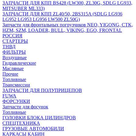
ЗАПЧАСТИ ДЛЯ КПП BS428 (LW300, ZL30G, SDLG LG933,
MITSUBER ML333)
ЗАПЧАСТИ ДЛЯ КПП ZL40/50, 2BS315A (SDLG LG936
LG952 LG953 LG956 LW500 ZL50G)
Запчасти для фронтальных погрузчиков NEO, YIGONG, CTK,
HZM, SZM, LOADER, BULL, VIKING, EGO, FRONTAL
РОССИЯ
СТАРТЕРЫ
ТНВД
ФИЛЬТРЫ
Воздушные
Гидравлические
Масляные
Прочие
Топливные
Трансмиссии
ЗАПЧАСТИ ДЛЯ ПОЛУПРИЦЕПОВ
FUWA
ФОРСУНКИ
Запчасти для фосунок
Топливные
ГОЛОВКИ БЛОКА ЦИЛИНДРОВ
СПЕЦТЕХНИКА
ГРУЗОВЫЕ АВТОМОБИЛИ
КАРКАСЫ КАБИН