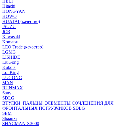
HELI
Hitachi
HONGYAN
HOWO
HUATAI (качество)
ISUZU
JCB
Kawasaki
Komatsu
LEO Trade (качество)
LGMG
LISHIDE
LiuGong
Kubota
LonKing
LUGONG
MAN
RUNMAX
Sany
SDLG
ВТУЛКИ, ПАЛЬЦЫ, ЭЛЕМЕНТЫ СОЧЛЕНЕНИЯ ДЛЯ
ФРОНТАЛЬНЫХ ПОГРУЗЧИКОВ SDLG
SEM
Shaanxi
SHACMAN X3000