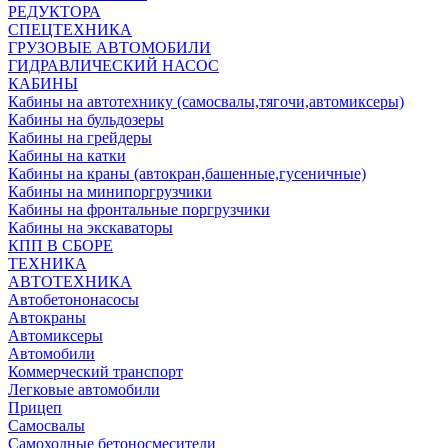
РЕДУКТОРА
СПЕЦТЕХНИКА
ГРУЗОВЫЕ АВТОМОБИЛИ
ГИДРАВЛИЧЕСКИЙ НАСОС
КАБИНЫ
Кабины на автотехнику (самосвалы,тягочи,автомиксеры)
Кабины на бульдозеры
Кабины на грейдеры
Кабины на катки
Кабины на краны (автокран,башенные,гусеничные)
Кабины на минипоргрузчики
Кабины на фронтальные поргрузчики
Кабины на экскаваторы
КПП В СБОРЕ
ТЕХНИКА
АВТОТЕХНИКА
Автобетононасосы
Автокраны
Автомиксеры
Автомобили
Коммерческий транспорт
Легковые автомобили
Прицеп
Самосвалы
Самоходные бетоносмесители