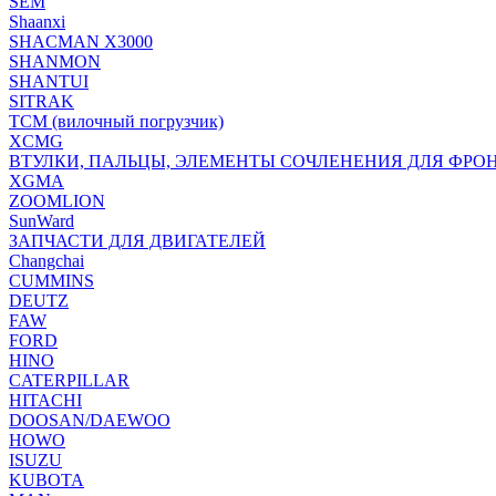
SEM
Shaanxi
SHACMAN X3000
SHANMON
SHANTUI
SITRAK
TCM (вилочный погрузчик)
XCMG
ВТУЛКИ, ПАЛЬЦЫ, ЭЛЕМЕНТЫ СОЧЛЕНЕНИЯ ДЛЯ ФРО
XGMA
ZOOMLION
SunWard
ЗАПЧАСТИ ДЛЯ ДВИГАТЕЛЕЙ
Changchai
CUMMINS
DEUTZ
FAW
FORD
HINO
CATERPILLAR
HITACHI
DOOSAN/DAEWOO
HOWO
ISUZU
KUBOTA