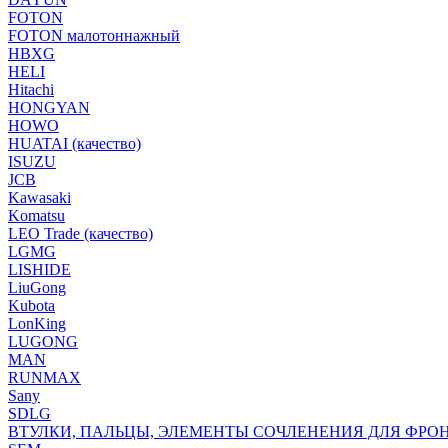
FOTON
FOTON малотоннажный
HBXG
HELI
Hitachi
HONGYAN
HOWO
HUATAI (качество)
ISUZU
JCB
Kawasaki
Komatsu
LEO Trade (качество)
LGMG
LISHIDE
LiuGong
Kubota
LonKing
LUGONG
MAN
RUNMAX
Sany
SDLG
ВТУЛКИ, ПАЛЬЦЫ, ЭЛЕМЕНТЫ СОЧЛЕНЕНИЯ ДЛЯ ФРО