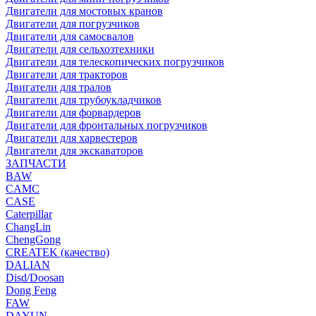
Двигатели для мостовых кранов
Двигатели для погрузчиков
Двигатели для самосвалов
Двигатели для сельхозтехники
Двигатели для телескопических погрузчиков
Двигатели для тракторов
Двигатели для тралов
Двигатели для трубоукладчиков
Двигатели для форвардеров
Двигатели для фронтальных погрузчиков
Двигатели для харвестеров
Двигатели для экскаваторов
ЗАПЧАСТИ
BAW
CAMC
CASE
Caterpillar
ChangLin
ChengGong
CREATEK (качество)
DALIAN
Disd/Doosan
Dong Feng
FAW
DAYUN